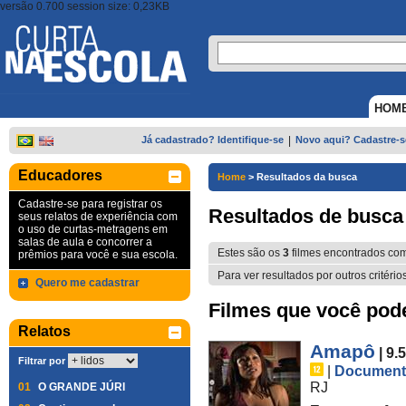
versão 0.700 session size: 0,23KB
HOM
Já cadastrado? Identifique-se
|
Novo aqui? Cadastre-s
Educadores
Home
>
Resultados da busca
Cadastre-se para registrar os
Resultados de busca
seus relatos de experiência com
o uso de curtas-metragens em
salas de aula e concorrer a
Estes são os
3
filmes encontrados co
prêmios para você e sua escola.
Para ver resultados por outros critério
Quero me cadastrar
Filmes que você pode 
Relatos
Amapô
| 9.
Filtrar por
|
Document
RJ
01
O GRANDE JÚRI