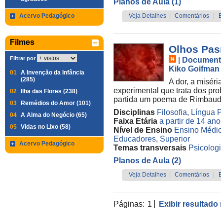
Planos de Aula (1)
Acervo Pedagógico
Veja Detalhes
|
Comentários
|
Filmes
Olhos Pa
Filtrar por
|
Document
Kiko Goifman
01
A Invenção da Infância
(285)
A dor, a misér
experimental que trata dos pr
02
Ilha das Flores (238)
partida um poema de Rimbaud
03
Remédios do Amor (101)
Disciplinas
Filosofia
,
Língua 
04
A Alma do Negócio (65)
Faixa Etária
a partir de 14 an
05
Vidas no Lixo (58)
Nível de Ensino
Ensino Médi
Educadores
,
Superior
Acervo Pedagógico
Temas transversais
Psicolog
Planos de Aula (2)
Veja Detalhes
|
Comentários
|
Páginas:
1
Exibir resultado