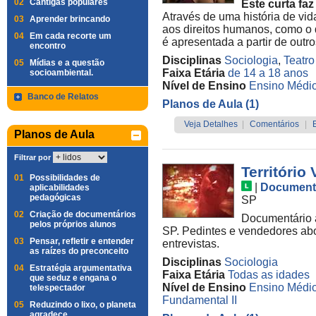
02
Cantigas populares
Este curta faz
Através de uma história de vid
03
Aprender brincando
aos direitos humanos, como o 
04
Em cada recorte um
é apresentada a partir de outro
encontro
Disciplinas
Sociologia
,
Teatro
05
Mídias e a questão
Faixa Etária
de 14 a 18 anos
socioambiental.
Nível de Ensino
Ensino Médi
Banco de Relatos
Planos de Aula (1)
Veja Detalhes
|
Comentários
|
Planos de Aula
Filtrar por
Território
01
Possibilidades de
|
Document
aplicabilidades
pedagógicas
SP
02
Criação de documentários
Documentário a
pelos próprios alunos
SP. Pedintes e vendedores abo
03
Pensar, refletir e entender
entrevistas.
as raízes do preconceito
Disciplinas
Sociologia
04
Estratégia argumentativa
Faixa Etária
Todas as idades
que seduz e engana o
Nível de Ensino
Ensino Médi
telespectador
Fundamental II
05
Reduzindo o lixo, o planeta
agradece