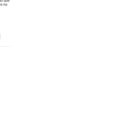
ão que
és no