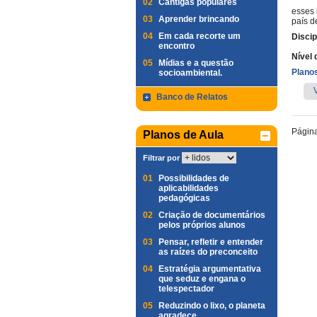
02
Cantigas populares
esses 
03
Aprender brincando
país d
04
Em cada recorte um
Discip
encontro
Nível 
05
Mídias e a questão
Planos
socioambiental.
Banco de Relatos
Págin
Planos de Aula
Filtrar por
01
Possibilidades de
aplicabilidades
pedagógicas
02
Criação de documentários
pelos próprios alunos
03
Pensar, refletir e entender
as raízes do preconceito
04
Estratégia argumentativa
que seduz e engana o
telespectador
05
Reduzindo o lixo, o planeta
agradece