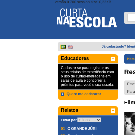
versão 0.700 session size: 0,23KB
Já cadastrado? Ident
Educadores
Hom
Cadastre-se para registrar os
Res
seus relatos de experiência com
o uso de curtas-metragens em
salas de aula e concorrer a
Este
prêmios para você e sua escola.
Para
Quero me cadastrar
Film
Relatos
Filtrar por
01
O GRANDE JÚRI