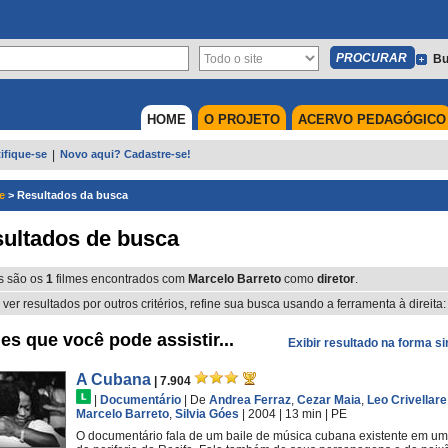
Bu
HOME
O PROJETO
ACERVO PEDAGÓGICO
ifique-se
|
Novo aqui? Cadastre-se!
e
>
Resultados da busca
ultados de busca
s são os
1
filmes encontrados com
Marcelo Barreto
como
diretor
.
 ver resultados por outros critérios, refine sua busca usando a ferramenta à direita:
es que você pode assistir...
Exibir resultado na forma s
A Cubana
| 7.904
|
Documentário
|
De
Andrea Ferraz
,
Cezar Maia
,
Leo Crivellare
Marcelo Barreto
,
Silvia Góes
| 2004
| 13 min
|
PE
O documentário fala de um baile de música cubana existente em um