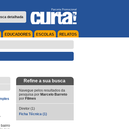
Parceria Promocional
sca detalhada
EDUCADORES
ESCOLAS
RELATOS
Refine a sua busca
Navegue pelos resultados da
pesquisa por
Marcelo Barreto
por
Filmes
imples
Diretor (1)
Ficha Técnica (1)
,
 bairro