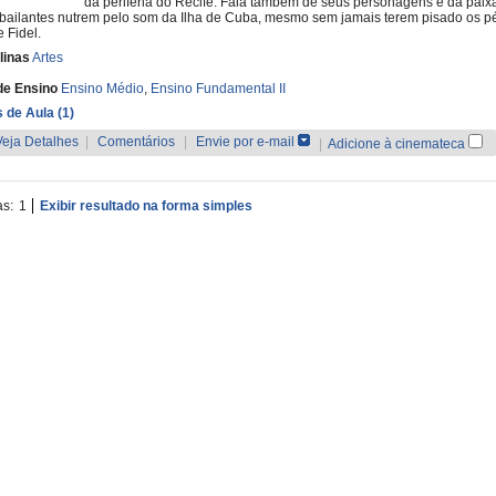
da periferia do Recife. Fala também de seus personagens e da paix
bailantes nutrem pelo som da Ilha de Cuba, mesmo sem jamais terem pisado os p
e Fidel.
linas
Artes
de Ensino
Ensino Médio
,
Ensino Fundamental II
 de Aula (1)
Veja Detalhes
|
Comentários
|
Envie por e-mail
|
Adicione à cinemateca
as:
1
Exibir resultado na forma simples