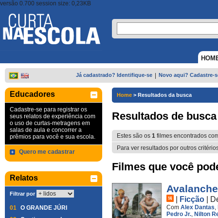
versão 0.700 session size: 0,23KB
HOM
Já cadastrado? Identifique-se
|
Novo aqui? Cadastre-s
Educadores
Home
>
Resultados da busca
Cadastre-se para registrar os
Resultados de busca
seus relatos de experiência com
o uso de curtas-metragens em
salas de aula e concorrer a
Estes são os
1
filmes encontrados co
prêmios para você e sua escola.
Para ver resultados por outros critério
Quero me cadastrar
Filmes que você pode 
Relatos
Avalanche
Filtrar por
|
Ficção
|
D
Com
Alex Dantas
,
01
O GRANDE JÚRI
Pedro Jr.
,
Nilton 