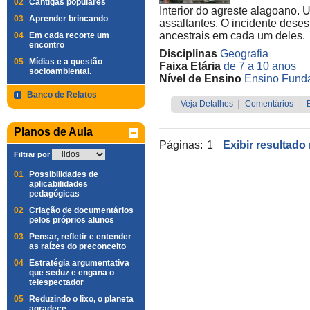
02
Cantigas populares
Interior do agreste alagoano. 
03
Aprender brincando
assaltantes. O incidente desest
ancestrais em cada um deles.
04
Em cada recorte um
encontro
Disciplinas
Geografia
05
Mídias e a questão
Faixa Etária
de 7 a 10 anos
socioambiental.
Nível de Ensino
Ensino Funda
Banco de Relatos
Veja Detalhes
|
Comentários
|
Planos de Aula
Páginas:
1
Exibir resultado
Filtrar por
01
Possibilidades de
aplicabilidades
pedagógicas
02
Criação de documentários
pelos próprios alunos
03
Pensar, refletir e entender
as raízes do preconceito
04
Estratégia argumentativa
que seduz e engana o
telespectador
05
Reduzindo o lixo, o planeta
agradece