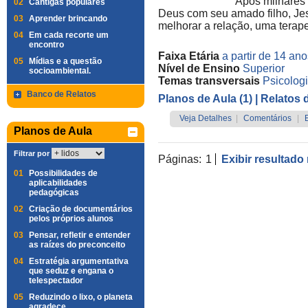
Após milhares 
02
Cantigas populares
Deus com seu amado filho, Jes
03
Aprender brincando
melhorar a relação, uma terap
04
Em cada recorte um
encontro
Faixa Etária
a partir de 14 an
05
Mídias e a questão
Nível de Ensino
Superior
socioambiental.
Temas transversais
Psicolog
Banco de Relatos
Planos de Aula (1)
| Relatos 
Veja Detalhes
|
Comentários
|
Planos de Aula
Filtrar por
Páginas:
1
Exibir resultado
01
Possibilidades de
aplicabilidades
pedagógicas
02
Criação de documentários
pelos próprios alunos
03
Pensar, refletir e entender
as raízes do preconceito
04
Estratégia argumentativa
que seduz e engana o
telespectador
05
Reduzindo o lixo, o planeta
agradece