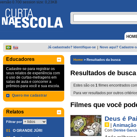
versão 0.700 session size: 0,23KB
HOM
Já cadastrado? Identifique-se
|
Novo aqui? Cadastre-s
Educadores
Home
>
Resultados da busca
Cadastre-se para registrar os
Resultados de busca
seus relatos de experiência com
o uso de curtas-metragens em
salas de aula e concorrer a
Estes são os
1
filmes encontrados co
prêmios para você e sua escola.
Para ver resultados por outros critério
Quero me cadastrar
Filmes que você pode 
Relatos
Deus é Pa
Filtrar por
|
Animação
Com
Denise Garci
01
O GRANDE JÚRI