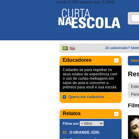
versão 0.700 session size: 0,23KB
Já cadastrado? Ident
Educadores
Hom
Cadastre-se para registrar os
Res
seus relatos de experiência com
o uso de curtas-metragens em
salas de aula e concorrer a
Este
prêmios para você e sua escola.
Para
Quero me cadastrar
Film
Relatos
Filtrar por
01
O GRANDE JÚRI