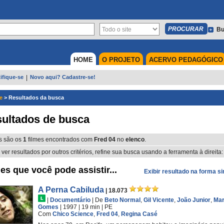
Bu
HOME
O PROJETO
ACERVO PEDAGÓGICO
ifique-se
|
Novo aqui? Cadastre-se!
e
>
Resultados da busca
ultados de busca
s são os
1
filmes encontrados com
Fred 04
no
elenco
.
 ver resultados por outros critérios, refine sua busca usando a ferramenta à direita:
es que você pode assistir...
Exibir resultado na forma s
A Perna Cabiluda
| 18.073
|
Documentário
|
De
Beto Normal
,
Gil Vicente
,
João Junior
,
Mar
Gomes
| 1997
| 19 min
|
PE
Com
Chico Science
,
Fred 04
,
Regina Casé