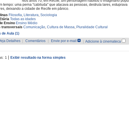
Nos anos 70, em Recife, um personagem habitou o imaginário popul
 tempo: uma perna "cabiluda" que atacava as pessoas, destruía lares, estuprava
es, deixando a cidade de Recife em pânico.
linas
Filosofia
,
Literatura
,
Sociologia
Etária
Todas as idades
de Ensino
Ensino Médio
 transversais
Comunicação
,
Cultura de Massa
,
Pluralidade Cultural
 de Aula (1)
Veja Detalhes
|
Comentários
|
Envie por e-mail
|
Adicione à cinemateca
as:
1
Exibir resultado na forma simples