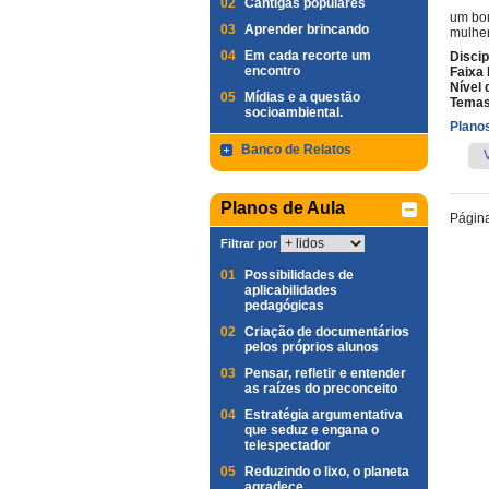
02
Cantigas populares
um bom
03
Aprender brincando
mulher
04
Em cada recorte um
Discip
encontro
Faixa 
Nível 
05
Mídias e a questão
Temas
socioambiental.
Planos
Banco de Relatos
Planos de Aula
Págin
Filtrar por
01
Possibilidades de
aplicabilidades
pedagógicas
02
Criação de documentários
pelos próprios alunos
03
Pensar, refletir e entender
as raízes do preconceito
04
Estratégia argumentativa
que seduz e engana o
telespectador
05
Reduzindo o lixo, o planeta
agradece