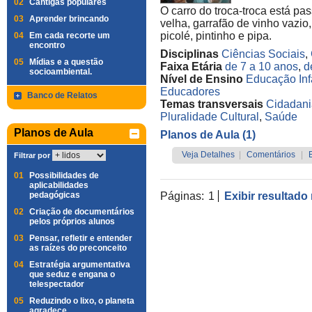
02
Cantigas populares
O carro do troca-troca está pa
03
Aprender brincando
velha, garrafão de vinho vazio
picolé, pintinho e pipa.
04
Em cada recorte um
encontro
Disciplinas
Ciências Sociais
,
05
Mídias e a questão
Faixa Etária
de 7 a 10 anos
,
d
socioambiental.
Nível de Ensino
Educação Infa
Educadores
Banco de Relatos
Temas transversais
Cidadani
Pluralidade Cultural
,
Saúde
Planos de Aula
Planos de Aula (1)
Veja Detalhes
|
Comentários
|
Filtrar por
01
Possibilidades de
aplicabilidades
pedagógicas
Páginas:
1
Exibir resultado
02
Criação de documentários
pelos próprios alunos
03
Pensar, refletir e entender
as raízes do preconceito
04
Estratégia argumentativa
que seduz e engana o
telespectador
05
Reduzindo o lixo, o planeta
agradece