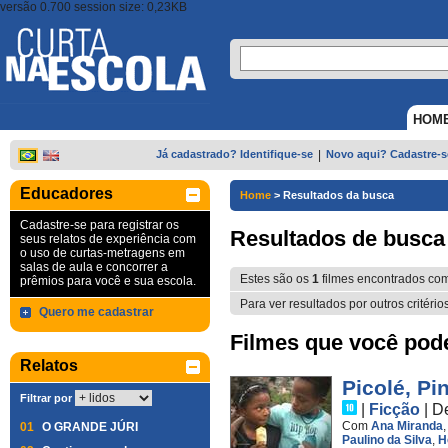
versão 0.700 session size: 0,23KB
HOM
Já cadastrado? Identifique-se
|
Novo aqui? Cadastre-s
Educadores
Home
>
Resultados da busca
Cadastre-se para registrar os
Resultados de busca
seus relatos de experiência com
o uso de curtas-metragens em
salas de aula e concorrer a
Estes são os
1
filmes encontrados co
prêmios para você e sua escola.
Para ver resultados por outros critério
Quero me cadastrar
Filmes que você pode 
Relatos
Picolé, Pi
Filtrar por
|
Ficção
|
D
Com
Ana Miranda
01
O GRANDE JÚRI
Paulino da Silva
,
H