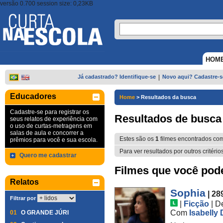
versão 0.700 session size: 0,23KB
HOM
Já cadastrado? Identifique-se
|
Novo aqui? Cadastre-s
Educadores
Home
>
Resultados da busca
Cadastre-se para registrar os
Resultados de busca
seus relatos de experiência com
o uso de curtas-metragens em
salas de aula e concorrer a
Estes são os
1
filmes encontrados co
prêmios para você e sua escola.
Para ver resultados por outros critério
Quero me cadastrar
Filmes que você pode 
Relatos
Sophia
| 28
Filtrar por
|
Ficção
|
D
Com
Isabelly
01
O GRANDE JÚRI