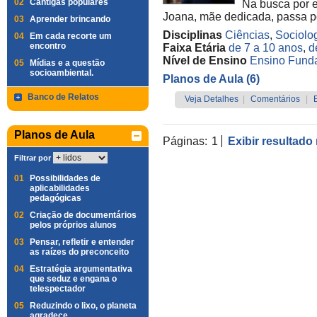
02
Cantigas populares
Na busca por e
Joana, mãe dedicada, passa po
03
Aprender brincando
Disciplinas
Ciências
,
Sociolo
04
Em cada recorte um
encontro
Faixa Etária
de 7 a 10 anos
,
d
Nível de Ensino
Ensino Funda
05
Mídias e a questão
socioambiental.
Planos de Aula (6)
Banco de Relatos
Veja Detalhes
|
Comentários
|
Planos de Aula
Páginas:
1
Exibir resultado
Filtrar por
01
Possibilidades de
aplicabilidades
pedagógicas
02
Criação de documentários
pelos próprios alunos
03
Pensar, refletir e entender
as raízes do preconceito
04
Estratégia argumentativa
que seduz e engana o
telespectador
05
Reduzindo o lixo, o planeta
agradece