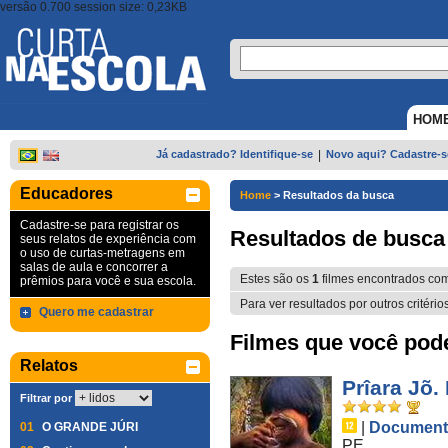
versão 0.700 session size: 0,23KB
HOM
Já cadastrado? Identifique-se
|
Novo aqui? Cadastre-s
Educadores
Home
>
Resultados da busca
Cadastre-se para registrar os
Resultados de busca
seus relatos de experiência com
o uso de curtas-metragens em
salas de aula e concorrer a
Estes são os
1
filmes encontrados co
prêmios para você e sua escola.
Para ver resultados por outros critério
Quero me cadastrar
Filmes que você pode 
Relatos
Prîara Jõ.
Filtrar por
|
Document
01
O GRANDE JÚRI
PE