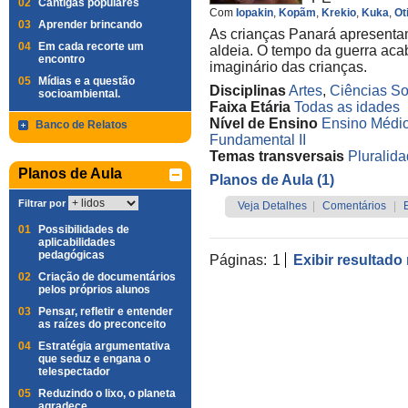
02
Cantigas populares
Com
Iopakin
,
Kopãm
,
Krekio
,
Kuka
,
Ot
03
Aprender brincando
As crianças Panará apresentam
04
Em cada recorte um
aldeia. O tempo da guerra aca
encontro
imaginário das crianças.
05
Mídias e a questão
Disciplinas
Artes
,
Ciências So
socioambiental.
Faixa Etária
Todas as idades
Nível de Ensino
Ensino Médi
Banco de Relatos
Fundamental II
Temas transversais
Pluralida
Planos de Aula
Planos de Aula (1)
Filtrar por
Veja Detalhes
|
Comentários
|
01
Possibilidades de
aplicabilidades
pedagógicas
Páginas:
1
Exibir resultado
02
Criação de documentários
pelos próprios alunos
03
Pensar, refletir e entender
as raízes do preconceito
04
Estratégia argumentativa
que seduz e engana o
telespectador
05
Reduzindo o lixo, o planeta
agradece