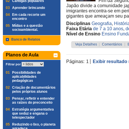
Fim da Segunda
02
Cantigas populares
Japão divide a comunidade ja
03
Aprender brincando
imigrantes encontra-se em per
04
Em cada recorte um
gigantes que ameaçam seu pa
encontro
Disciplinas
Geografia
,
Históri
05
Mídias e a questão
Faixa Etária
de 7 a 10 anos
,
d
socioambiental.
Nível de Ensino
Ensino Funda
Banco de Relatos
Veja Detalhes
|
Comentários
|
Planos de Aula
Páginas:
1
Exibir resultado
Filtrar por
01
Possibilidades de
aplicabilidades
pedagógicas
02
Criação de documentários
pelos próprios alunos
03
Pensar, refletir e entender
as raízes do preconceito
04
Estratégia argumentativa
que seduz e engana o
telespectador
05
Reduzindo o lixo, o planeta
agradece