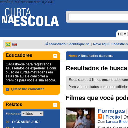
versão 0.700 session size: 0,23KB
HOM
Já cadastrado? Identifique-se
|
Novo aqui? Cadastre-s
Educadores
Home
>
Resultados da busca
Cadastre-se para registrar os
Resultados de busca
seus relatos de experiência com
o uso de curtas-metragens em
salas de aula e concorrer a
Estes são os
1
filmes encontrados co
prêmios para você e sua escola.
Para ver resultados por outros critério
Quero me cadastrar
Filmes que você pode 
Relatos
Formigas
Filtrar por
|
Ficção
|
D
Com
Larissa Endo
01
O GRANDE JÚRI