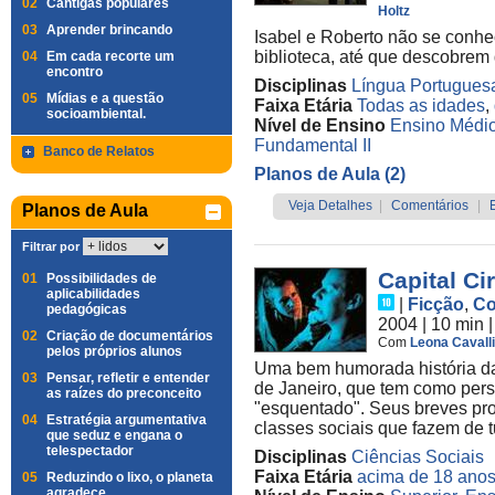
02
Cantigas populares
Holtz
03
Aprender brincando
Isabel e Roberto não se conhe
biblioteca, até que descobrem
04
Em cada recorte um
encontro
Disciplinas
Língua Portugues
05
Mídias e a questão
Faixa Etária
Todas as idades
,
socioambiental.
Nível de Ensino
Ensino Médi
Fundamental II
Banco de Relatos
Planos de Aula (2)
Veja Detalhes
|
Comentários
|
Planos de Aula
Filtrar por
Capital Ci
01
Possibilidades de
aplicabilidades
|
Ficção
,
Co
pedagógicas
2004
| 10 min
02
Criação de documentários
Com
Leona Cavalli
pelos próprios alunos
Uma bem humorada história da 
03
Pensar, refletir e entender
de Janeiro, que tem como per
as raízes do preconceito
"esquentado". Seus breves pro
04
Estratégia argumentativa
classes sociais que fazem de t
que seduz e engana o
telespectador
Disciplinas
Ciências Sociais
Faixa Etária
acima de 18 ano
05
Reduzindo o lixo, o planeta
agradece