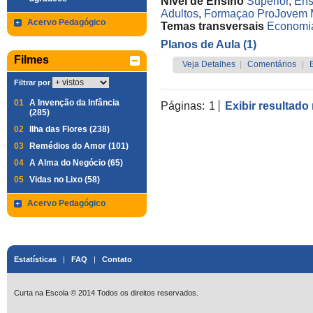
Nível de Ensino
Superior
,
Ens
Adultos
,
Formaçao ProJovem
Acervo Pedagógico
Temas transversais
Economi
Planos de Aula (1)
Filmes
Veja Detalhes
|
Comentários
|
Filtrar por
01
A Invenção da Infância
Páginas:
1
Exibir resultado
(285)
02
Ilha das Flores (238)
03
Remédios do Amor (101)
04
A Alma do Negócio (65)
05
Vidas no Lixo (58)
Acervo Pedagógico
Estatísticas
|
FAQ
|
Contato
Curta na Escola © 2014 Todos os direitos reservados.