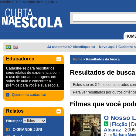
versão 0.700 session size: 0,23KB
HOM
Já cadastrado? Identifique-se
|
Novo aqui? Cadastre-s
Educadores
Home
>
Resultados da busca
Cadastre-se para registrar os
Resultados de busca
seus relatos de experiência com
o uso de curtas-metragens em
salas de aula e concorrer a
Estes são os
2
filmes encontrados co
prêmios para você e sua escola.
Para ver resultados por outros critério
Quero me cadastrar
Filmes que você pode 
Relatos
O Nosso L
Filtrar por
|
Ficção
|
D
Alcaraz
| 2005
01
O GRANDE JÚRI
Com
Bárbara Mont