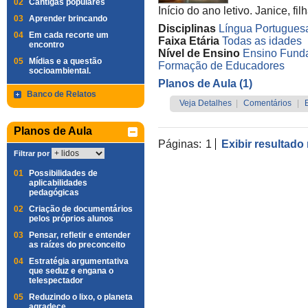
02
Cantigas populares
Início do ano letivo. Janice, fi
03
Aprender brincando
Disciplinas
Língua Portugues
04
Em cada recorte um
Faixa Etária
Todas as idades
encontro
Nível de Ensino
Ensino Funda
05
Mídias e a questão
Formação de Educadores
socioambiental.
Planos de Aula (1)
Banco de Relatos
Veja Detalhes
|
Comentários
|
Planos de Aula
Páginas:
1
Exibir resultado
Filtrar por
01
Possibilidades de
aplicabilidades
pedagógicas
02
Criação de documentários
pelos próprios alunos
03
Pensar, refletir e entender
as raízes do preconceito
04
Estratégia argumentativa
que seduz e engana o
telespectador
05
Reduzindo o lixo, o planeta
agradece