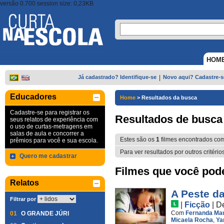
versão 0.700 session size: 0,23KB
HOM
Já cadastrado? Identifique-se
|
Novo aqui? Cadastre-s
Educadores
Home
>
Resultados da busca
Cadastre-se para registrar os
Resultados de busca
seus relatos de experiência com
o uso de curtas-metragens em
salas de aula e concorrer a
Estes são os
1
filmes encontrados co
prêmios para você e sua escola.
Para ver resultados por outros critério
Quero me cadastrar
Filmes que você pode 
Relatos
A Peste d
Filtrar por
|
Ficção
|
D
Com
Fernanda Mau
01
O GRANDE JÚRI
Micaela Rocha
,
Ya