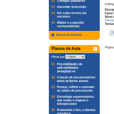
02
Cantigas populares
entreg
03
Aprender brincando
Discip
04
Em cada recorte um
Faixa 
encontro
Nível 
Técni
05
Mídias e a questão
Temas
socioambiental.
Banco de Relatos
Págin
Planos de Aula
Filtrar por
01
Possibilidades de
aplicabilidades
pedagógicas
02
Criação de documentários
pelos próprios alunos
03
Pensar, refletir e entender
as raízes do preconceito
04
Estratégia argumentativa
que seduz e engana o
telespectador
05
Reduzindo o lixo, o planeta
agradece