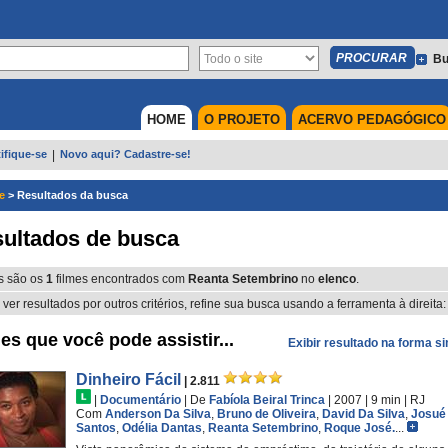
Bu
HOME
O PROJETO
ACERVO PEDAGÓGICO
ifique-se
|
Novo aqui? Cadastre-se!
e
>
Resultados da busca
ultados de busca
s são os
1
filmes encontrados com
Reanta Setembrino
no
elenco
.
 ver resultados por outros critérios, refine sua busca usando a ferramenta à direita:
es que você pode assistir...
Exibir resultado na forma s
Dinheiro Fácil
| 2.811
|
Documentário
|
De
Fabíola Beiral Trinca
| 2007
| 9 min
|
RJ
Com
Anderson Da Silva
,
Bruno de Oliveira
,
David Da Silva
,
Josué
Santos
,
Odélia Dantas
,
Reanta Setembrino
,
Roque José.
...