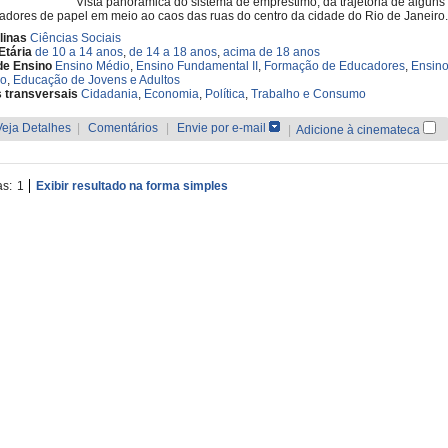
Vista panorâmica do sistema de empréstimo, da trajetória de alguns
adores de papel em meio ao caos das ruas do centro da cidade do Rio de Janeiro.
linas
Ciências Sociais
Etária
de 10 a 14 anos
,
de 14 a 18 anos
,
acima de 18 anos
de Ensino
Ensino Médio
,
Ensino Fundamental II
,
Formação de Educadores
,
Ensin
co
,
Educação de Jovens e Adultos
 transversais
Cidadania
,
Economia
,
Política
,
Trabalho e Consumo
Veja Detalhes
|
Comentários
|
Envie por e-mail
|
Adicione à cinemateca
as:
1
Exibir resultado na forma simples