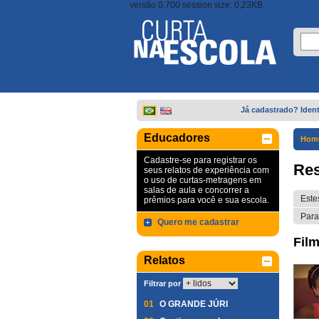
versão 0.700 session size: 0,23KB
Já cadastrado? Ident
Educadores
Hom
Cadastre-se para registrar os
Res
seus relatos de experiência com
o uso de curtas-metragens em
salas de aula e concorrer a
Este
prêmios para você e sua escola.
Para
Quero me cadastrar
Film
Relatos
Filtrar por
01
O GRANDE JÚRI