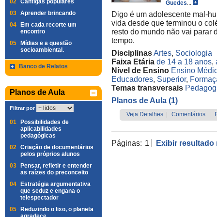
02
Cantigas populares
Guedes
...
03
Aprender brincando
Digo é um adolescente mal-h
vida desde que terminou o colé
04
Em cada recorte um
resto do mundo não vai parar 
encontro
tempo.
05
Mídias e a questão
socioambiental.
Disciplinas
Artes
,
Sociologia
Faixa Etária
de 14 a 18 anos
,
Banco de Relatos
Nível de Ensino
Ensino Médi
Educadores
,
Superior
,
Formaç
Temas transversais
Pedagog
Planos de Aula
Planos de Aula (1)
Filtrar por
Veja Detalhes
|
Comentários
|
01
Possibilidades de
aplicabilidades
pedagógicas
Páginas:
1
Exibir resultado
02
Criação de documentários
pelos próprios alunos
03
Pensar, refletir e entender
as raízes do preconceito
04
Estratégia argumentativa
que seduz e engana o
telespectador
05
Reduzindo o lixo, o planeta
agradece