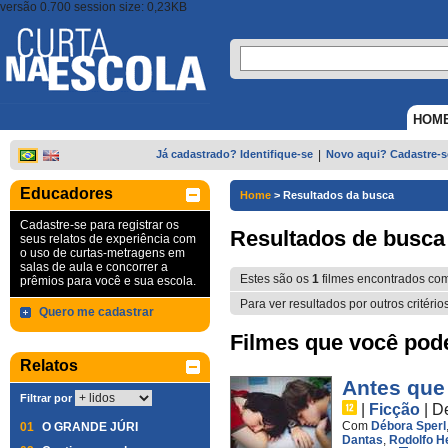
versão 0.700 session size: 0,23KB
HOM
Já cadastrado? Identifique-se
|
Novo aqui? Cadastre-s
Educadores
Home
>
Resultados da busca
Cadastre-se para registrar os
Resultados de busca
seus relatos de experiência com
o uso de curtas-metragens em
salas de aula e concorrer a
Estes são os
1
filmes encontrados co
prêmios para você e sua escola.
Para ver resultados por outros critério
Quero me cadastrar
Filmes que você pode 
Relatos
Antes que
Filtrar por
|
Ficção
|
D
Com
Débora Sperl
01
O GRANDE JÚRI
Dantas
,
Rodolfo H