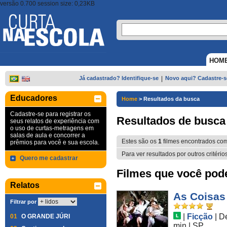
versão 0.700 session size: 0,23KB
HOM
Já cadastrado? Identifique-se
|
Novo aqui? Cadastre-s
Educadores
Home
>
Resultados da busca
Cadastre-se para registrar os
Resultados de busca
seus relatos de experiência com
o uso de curtas-metragens em
salas de aula e concorrer a
Estes são os
1
filmes encontrados co
prêmios para você e sua escola.
Para ver resultados por outros critério
Quero me cadastrar
Filmes que você pode 
Relatos
As Coisas
Filtrar por
|
Ficção
|
D
01
O GRANDE JÚRI
min
|
SP