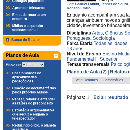
02
Cantigas populares
Com
Gabriel Fantini
,
Jesser de Souza
,
03
Aprender brincando
Robson Emilio
Enquanto acompanham sua famíl
04
Em cada recorte um
encontro
crianças atribuem novos signi
cidade, inventando brincadeira
05
Mídias e a questão
socioambiental.
Disciplinas
Artes
,
Ciências So
Portuguesa
,
Sociologia
Banco de Relatos
Faixa Etária
Todas as idades
,
18 anos
Nível de Ensino
Ensino Médi
Planos de Aula
Fundamental II
,
Superior
Temas transversais
Psicolog
Filtrar por
Planos de Aula (2)
| Relatos 
01
Possibilidades de
aplicabilidades
Veja Detalhes
|
Comentários
|
pedagógicas
02
Criação de documentários
pelos próprios alunos
Páginas:
1
Exibir resultado
03
Pensar, refletir e entender
as raízes do preconceito
04
Estratégia argumentativa
que seduz e engana o
telespectador
05
Reduzindo o lixo, o planeta
agradece