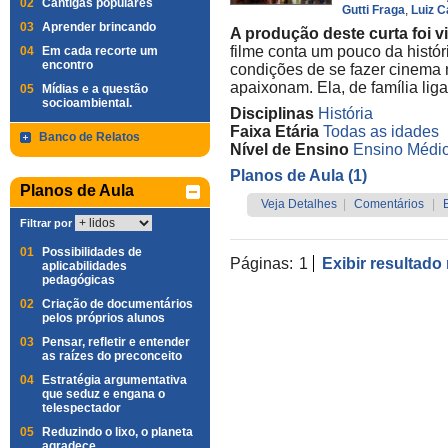
02
Cantigas populares
Gutti Fraga
,
Luiz C
03
Aprender brincando
A produção deste curta foi v
filme conta um pouco da histór
04
Em cada recorte um
encontro
condições de se fazer cinema 
apaixonam. Ela, de família lig
05
Mídias e a questão
socioambiental.
Disciplinas
História
Faixa Etária
Todas as idades
Banco de Relatos
Nível de Ensino
Ensino Médi
Planos de Aula (1)
Planos de Aula
Veja Detalhes
|
Comentários
|
Filtrar por
01
Possibilidades de
Páginas:
1
Exibir resultado
aplicabilidades
pedagógicas
02
Criação de documentários
pelos próprios alunos
03
Pensar, refletir e entender
as raízes do preconceito
04
Estratégia argumentativa
que seduz e engana o
telespectador
05
Reduzindo o lixo, o planeta
agradece