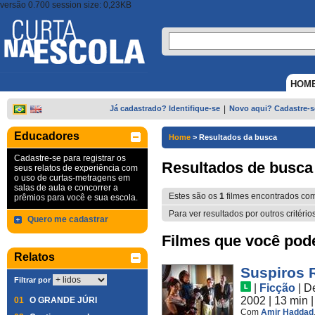
versão 0.700 session size: 0,23KB
HOM
Já cadastrado? Identifique-se
|
Novo aqui? Cadastre-s
Educadores
Home
>
Resultados da busca
Cadastre-se para registrar os
Resultados de busca
seus relatos de experiência com
o uso de curtas-metragens em
salas de aula e concorrer a
Estes são os
1
filmes encontrados co
prêmios para você e sua escola.
Para ver resultados por outros critério
Quero me cadastrar
Filmes que você pode 
Relatos
Suspiros 
Filtrar por
|
Ficção
|
D
2002
| 13 min
01
O GRANDE JÚRI
Com
Amir Haddad