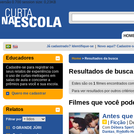
versão 0.700 session size: 0,23KB
HOM
Já cadastrado? Identifique-se
|
Novo aqui? Cadastre-s
Educadores
Home
>
Resultados da busca
Cadastre-se para registrar os
Resultados de busca
seus relatos de experiência com
o uso de curtas-metragens em
salas de aula e concorrer a
Estes são os
1
filmes encontrados co
prêmios para você e sua escola.
Para ver resultados por outros critério
Quero me cadastrar
Filmes que você pode 
Relatos
Antes que
Filtrar por
|
Ficção
|
D
Com
Débora Sperl
01
O GRANDE JÚRI
Dantas
,
Rodolfo H