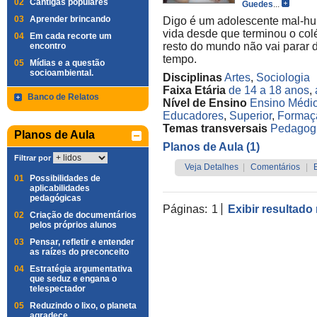
02
Cantigas populares
Guedes
...
03
Aprender brincando
Digo é um adolescente mal-h
vida desde que terminou o colé
04
Em cada recorte um
resto do mundo não vai parar 
encontro
tempo.
05
Mídias e a questão
socioambiental.
Disciplinas
Artes
,
Sociologia
Faixa Etária
de 14 a 18 anos
,
Banco de Relatos
Nível de Ensino
Ensino Médi
Educadores
,
Superior
,
Formaç
Temas transversais
Pedagog
Planos de Aula
Planos de Aula (1)
Filtrar por
Veja Detalhes
|
Comentários
|
01
Possibilidades de
aplicabilidades
pedagógicas
Páginas:
1
Exibir resultado
02
Criação de documentários
pelos próprios alunos
03
Pensar, refletir e entender
as raízes do preconceito
04
Estratégia argumentativa
que seduz e engana o
telespectador
05
Reduzindo o lixo, o planeta
agradece