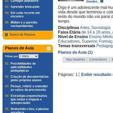
02
Cantigas populares
Guedes
...
03
Aprender brincando
Digo é um adolescente mal-h
vida desde que terminou o colé
04
Em cada recorte um
resto do mundo não vai parar 
encontro
tempo.
05
Mídias e a questão
socioambiental.
Disciplinas
Artes
,
Sociologia
Faixa Etária
de 14 a 18 anos
,
Banco de Relatos
Nível de Ensino
Ensino Médi
Educadores
,
Superior
,
Formaç
Temas transversais
Pedagog
Planos de Aula
Planos de Aula (1)
Filtrar por
Veja Detalhes
|
Comentários
|
01
Possibilidades de
aplicabilidades
pedagógicas
Páginas:
1
Exibir resultado
02
Criação de documentários
pelos próprios alunos
03
Pensar, refletir e entender
as raízes do preconceito
04
Estratégia argumentativa
que seduz e engana o
telespectador
05
Reduzindo o lixo, o planeta
agradece