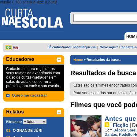
versão 0.700 session size: 0,23KB
HOM
Já cadastrado? Identifique-se
|
Novo aqui? Cadastre-s
Educadores
Home
>
Resultados da busca
Cadastre-se para registrar os
Resultados de busca
seus relatos de experiência com
o uso de curtas-metragens em
salas de aula e concorrer a
Estes são os
1
filmes encontrados co
prêmios para você e sua escola.
Para ver resultados por outros critério
Quero me cadastrar
Filmes que você pode 
Relatos
Antes que
Filtrar por
|
Ficção
|
D
Com
Débora Sperl
01
O GRANDE JÚRI
Dantas
,
Rodolfo H