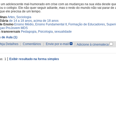
é um adolescente mal-humorado em crise com as mudanças na sua vida desde qu
ou o colégio. Ele não quer seguir adiante, mas o resto do mundo não vai parar de
que ele precisa de um tempo.
linas
Artes
,
Sociologia
Etária
de 14 a 18 anos
,
acima de 18 anos
de Ensino
Ensino Médio
,
Ensino Fundamental II
,
Formação de Educadores
,
Superi
çao ProJovem MDS
 transversais
Pedagogia
,
Psicologia
,
sexualidade
 de Aula (1)
Veja Detalhes
|
Comentários
|
Envie por e-mail
|
Adicione à cinemateca
as:
1
Exibir resultado na forma simples