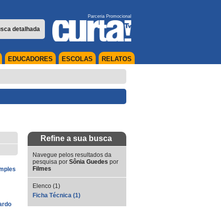
Parceria Promocional
sca detalhada
EDUCADORES
ESCOLAS
RELATOS
Refine a sua busca
Navegue pelos resultados da
pesquisa por
Sônia Guedes
por
Filmes
imples
Elenco (1)
Ficha Técnica (1)
ardo