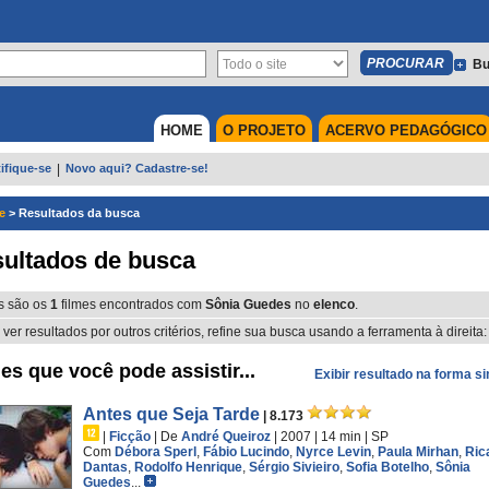
Bu
HOME
O PROJETO
ACERVO PEDAGÓGICO
ifique-se
|
Novo aqui? Cadastre-se!
e
>
Resultados da busca
ultados de busca
s são os
1
filmes encontrados com
Sônia Guedes
no
elenco
.
 ver resultados por outros critérios, refine sua busca usando a ferramenta à direita:
es que você pode assistir...
Exibir resultado na forma s
Antes que Seja Tarde
| 8.173
|
Ficção
|
De
André Queiroz
| 2007
| 14 min
|
SP
Com
Débora Sperl
,
Fábio Lucindo
,
Nyrce Levin
,
Paula Mirhan
,
Ric
Dantas
,
Rodolfo Henrique
,
Sérgio Sivieiro
,
Sofia Botelho
,
Sônia
Guedes
...