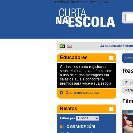
versão 0.700 session size: 0,23KB
Já cadastrado? Ident
Educadores
Hom
Cadastre-se para registrar os
Res
seus relatos de experiência com
o uso de curtas-metragens em
salas de aula e concorrer a
Este
prêmios para você e sua escola.
Para
Quero me cadastrar
Film
Relatos
Filtrar por
01
O GRANDE JÚRI