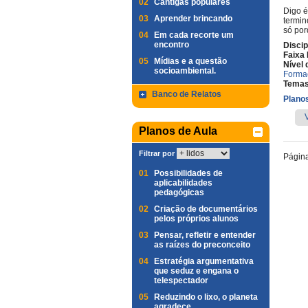
02
Cantigas populares
Digo 
03
Aprender brincando
termin
só por
04
Em cada recorte um
encontro
Discip
Faixa 
05
Mídias e a questão
Nível 
socioambiental.
Forma
Temas
Banco de Relatos
Planos
Planos de Aula
Filtrar por
Págin
01
Possibilidades de
aplicabilidades
pedagógicas
02
Criação de documentários
pelos próprios alunos
03
Pensar, refletir e entender
as raízes do preconceito
04
Estratégia argumentativa
que seduz e engana o
telespectador
05
Reduzindo o lixo, o planeta
agradece