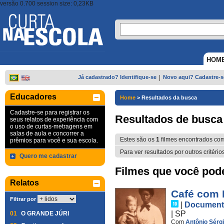
versão 0.700 session size: 0,23KB
HOM
Já cadastrado? Identifique-se
|
Novo aqui? Cadastre-s
Educadores
Home
>
Resultados da busca
Cadastre-se para registrar os
Resultados de busca
seus relatos de experiência com
o uso de curtas-metragens em
salas de aula e concorrer a
Estes são os
1
filmes encontrados co
prêmios para você e sua escola.
Para ver resultados por outros critério
Quero me cadastrar
Filmes que você pode 
Relatos
Café com 
Filtrar por
|
Document
|
SP
01
O GRANDE JÚRI
Com
Antônio Sérg