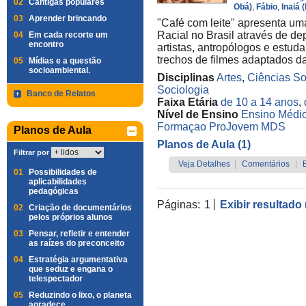
02
Cantigas populares
Obá)
,
Fábio
,
Inaiá (
03
Aprender brincando
"Café com leite" apresenta um
Racial no Brasil através de d
04
Em cada recorte um
encontro
artistas, antropólogos e estu
trechos de filmes adaptados da
05
Mídias e a questão
socioambiental.
Disciplinas
Artes
,
Ciências So
Sociologia
Banco de Relatos
Faixa Etária
de 10 a 14 anos
,
Nível de Ensino
Ensino Médi
Formaçao ProJovem MDS
Planos de Aula
Planos de Aula (1)
Filtrar por
Veja Detalhes
|
Comentários
|
01
Possibilidades de
aplicabilidades
pedagógicas
Páginas:
1
Exibir resultado
02
Criação de documentários
pelos próprios alunos
03
Pensar, refletir e entender
as raízes do preconceito
04
Estratégia argumentativa
que seduz e engana o
telespectador
05
Reduzindo o lixo, o planeta
agradece