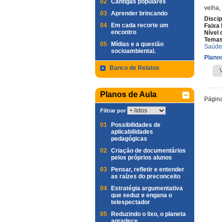
02
Cantigas populares
velha,
03
Aprender brincando
Discip
04
Em cada recorte um
Faixa 
encontro
Nível 
Temas
05
Mídias e a questão
Saúde
socioambiental.
Planos
Banco de Relatos
Planos de Aula
Págin
Filtrar por
01
Possibilidades de
aplicabilidades
pedagógicas
02
Criação de documentários
pelos próprios alunos
03
Pensar, refletir e entender
as raízes do preconceito
04
Estratégia argumentativa
que seduz e engana o
telespectador
05
Reduzindo o lixo, o planeta
agradece