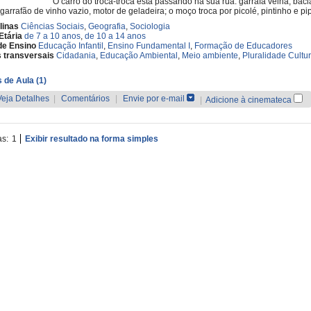
O carro do troca-troca está passando na sua rua: garrafa velha, baci
 garrafão de vinho vazio, motor de geladeira; o moço troca por picolé, pintinho e pi
linas
Ciências Sociais
,
Geografia
,
Sociologia
Etária
de 7 a 10 anos
,
de 10 a 14 anos
de Ensino
Educação Infantil
,
Ensino Fundamental I
,
Formação de Educadores
 transversais
Cidadania
,
Educação Ambiental
,
Meio ambiente
,
Pluralidade Cultur
 de Aula (1)
Veja Detalhes
|
Comentários
|
Envie por e-mail
|
Adicione à cinemateca
as:
1
Exibir resultado na forma simples