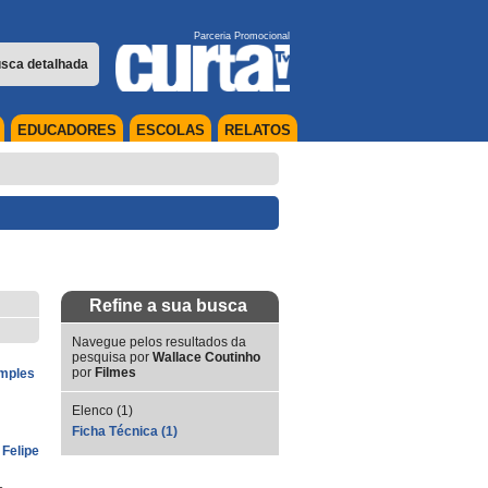
Parceria Promocional
sca detalhada
EDUCADORES
ESCOLAS
RELATOS
Refine a sua busca
Navegue pelos resultados da
pesquisa por
Wallace Coutinho
por
Filmes
imples
Elenco (1)
Ficha Técnica (1)
,
Felipe