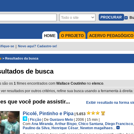
Bu
HOME
O PROJETO
ACERVO PEDAGÓGICO
ifique-se
|
Novo aqui? Cadastre-se!
e
>
Resultados da busca
ultados de busca
s são os
1
filmes encontrados com
Wallace Coutinho
no
elenco
.
 ver resultados por outros critérios, refine sua busca usando a ferramenta à direita:
es que você pode assistir...
Exibir resultado na forma s
Picolé, Pintinho e Pipa
| 5.653
|
Ficção
|
De
Gustavo Melo
| 2006
| 15 min
|
Com
Ana Miranda
,
Arthur Bispo
,
Chico Santana
,
Diego Francisco
Paulino da Silva
,
Henrique César
,
Newton magalhaes
...