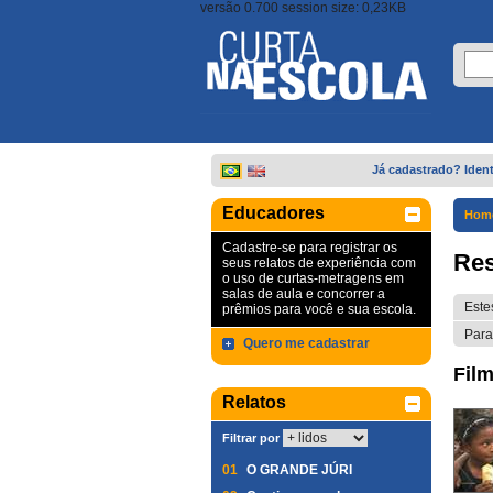
versão 0.700 session size: 0,23KB
Já cadastrado? Ident
Educadores
Hom
Cadastre-se para registrar os
Res
seus relatos de experiência com
o uso de curtas-metragens em
salas de aula e concorrer a
Este
prêmios para você e sua escola.
Para
Quero me cadastrar
Film
Relatos
Filtrar por
01
O GRANDE JÚRI