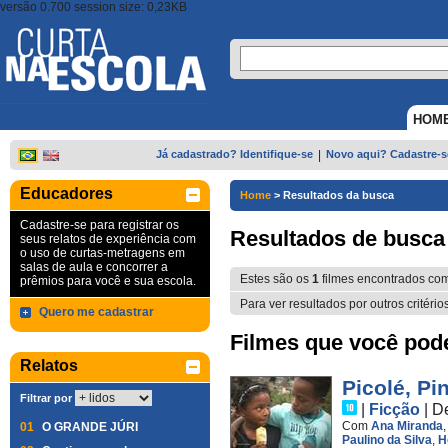
versão 0.700 session size: 0,23KB
HOM
Já cadastrado? Identifique-se
|
Novo aqui? Cadastre-s
Educadores
Home
>
Resultados da busca
Cadastre-se para registrar os
Resultados de busca
seus relatos de experiência com
o uso de curtas-metragens em
salas de aula e concorrer a
Estes são os
1
filmes encontrados co
prêmios para você e sua escola.
Para ver resultados por outros critério
Quero me cadastrar
Filmes que você pode 
Relatos
Picolé, Pi
Filtrar por
|
Ficção
|
D
Com
Ana Miranda
01
O GRANDE JÚRI
Paulino da Silva
,
H