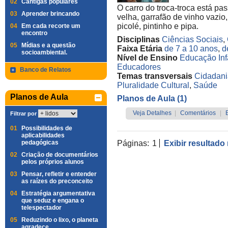
02
Cantigas populares
O carro do troca-troca está pa
03
Aprender brincando
velha, garrafão de vinho vazio
picolé, pintinho e pipa.
04
Em cada recorte um
encontro
Disciplinas
Ciências Sociais
,
05
Mídias e a questão
Faixa Etária
de 7 a 10 anos
,
d
socioambiental.
Nível de Ensino
Educação Infa
Educadores
Banco de Relatos
Temas transversais
Cidadani
Pluralidade Cultural
,
Saúde
Planos de Aula
Planos de Aula (1)
Veja Detalhes
|
Comentários
|
Filtrar por
01
Possibilidades de
aplicabilidades
pedagógicas
Páginas:
1
Exibir resultado
02
Criação de documentários
pelos próprios alunos
03
Pensar, refletir e entender
as raízes do preconceito
04
Estratégia argumentativa
que seduz e engana o
telespectador
05
Reduzindo o lixo, o planeta
agradece