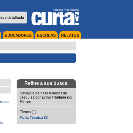
Parceria Promocional
sca detalhada
EDUCADORES
ESCOLAS
RELATOS
Refine a sua busca
Navegue pelos resultados da
pesquisa por
Zinho Trindade
por
Filmes
imples
Elenco (1)
Ficha Técnica (1)
lu