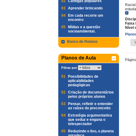
02
Cantigas populares
Racial
03
Aprender brincando
estuda
04
Em cada recorte um
Discip
encontro
Faixa 
05
Mídias e a questão
Nível 
socioambiental.
Planos
Banco de Relatos
Planos de Aula
Págin
Filtrar por
01
Possibilidades de
aplicabilidades
pedagógicas
02
Criação de documentários
pelos próprios alunos
03
Pensar, refletir e entender
as raízes do preconceito
04
Estratégia argumentativa
que seduz e engana o
telespectador
05
Reduzindo o lixo, o planeta
agradece