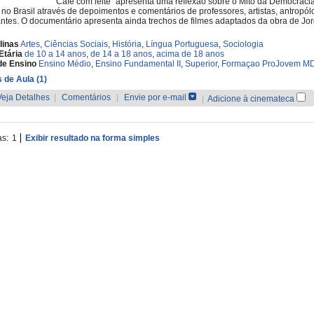
"Café com leite" apresenta uma reflexão sobre o Mito da Democraci
 no Brasil através de depoimentos e comentários de professores, artistas, antropól
ntes. O documentário apresenta ainda trechos de filmes adaptados da obra de Jorg
linas
Artes
,
Ciências Sociais
,
História
,
Língua Portuguesa
,
Sociologia
Etária
de 10 a 14 anos
,
de 14 a 18 anos
,
acima de 18 anos
de Ensino
Ensino Médio
,
Ensino Fundamental II
,
Superior
,
Formaçao ProJovem M
 de Aula (1)
Veja Detalhes
|
Comentários
|
Envie por e-mail
|
Adicione à cinemateca
as:
1
Exibir resultado na forma simples