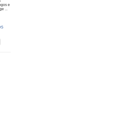
a
ogos e
e ...
DS