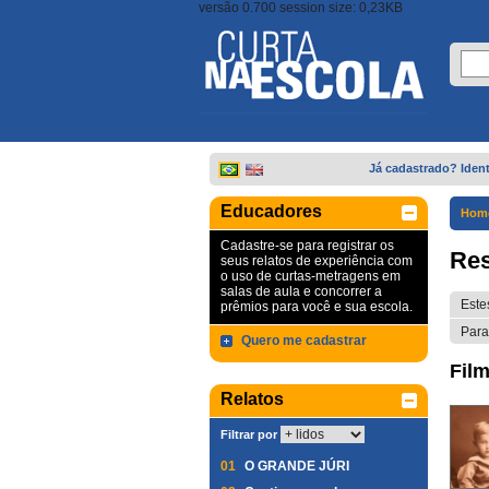
versão 0.700 session size: 0,23KB
Já cadastrado? Ident
Educadores
Hom
Cadastre-se para registrar os
Res
seus relatos de experiência com
o uso de curtas-metragens em
salas de aula e concorrer a
Este
prêmios para você e sua escola.
Para
Quero me cadastrar
Film
Relatos
Filtrar por
01
O GRANDE JÚRI