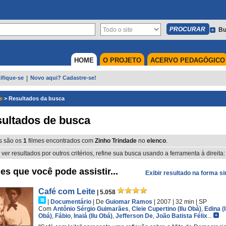
Bu
HOME
O PROJETO
ACERVO PEDAGÓGICO
ifique-se
|
Novo aqui? Cadastre-se!
e
>
Resultados da busca
ultados de busca
s são os
1
filmes encontrados com
Zinho Trindade
no
elenco
.
 ver resultados por outros critérios, refine sua busca usando a ferramenta à direita:
es que você pode assistir...
Exibir resultado na forma s
Café com Leite
| 5.058
|
Documentário
|
De
Guiomar Ramos
| 2007
| 32 min
|
SP
Com
Antônio Sérgio Guimarães
,
Cleie Cupertino (Ilu Obá)
,
Edina (I
Obá)
,
Fábio
,
Inaiá (Ilu Obá)
,
Jefferson De
,
João Batista Félix
...