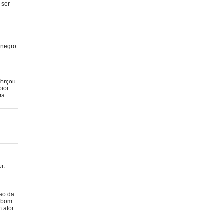
 ser
 negro.
forçou
or...
ma
r.
são da
ombom
m ator