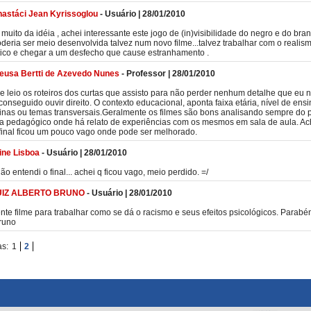
astáci Jean Kyrissoglou
-
Usuário
|
28/01/2010
 muito da idéia , achei interessante este jogo de (in)visibilidade do negro e do bra
deria ser meio desenvolvida talvez num novo filme...talvez trabalhar com o realis
tico e chegar a um desfecho que cause estranhamento .
eusa Bertti de Azevedo Nunes
-
Professor
|
28/01/2010
 leio os roteiros dos curtas que assisto para não perder nenhum detalhe que eu 
conseguido ouvir direito. O contexto educacional, aponta faixa etária, nível de ensi
linas ou temas transversais.Geralmente os filmes são bons analisando sempre do 
ta pedagógico onde há relato de experiências com os mesmos em sala de aula. Ac
final ficou um pouco vago onde pode ser melhorado.
ine Lisboa
-
Usuário
|
28/01/2010
não entendi o final... achei q ficou vago, meio perdido. =/
UIZ ALBERTO BRUNO
-
Usuário
|
28/01/2010
nte filme para trabalhar como se dá o racismo e seus efeitos psicológicos. Parabé
runo
as:
1
2