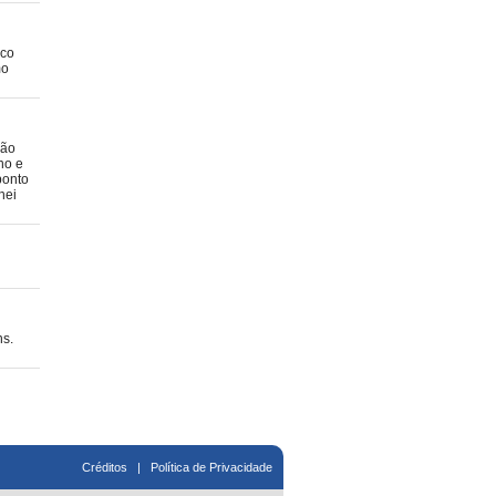
nco
mo
não
no e
ponto
hei
ns.
Créditos
|
Política de Privacidade