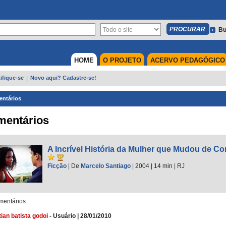
Bu
HOME
O PROJETO
ACERVO PEDAGÓGICO
ifique-se
|
Novo aqui? Cadastre-se!
ntários
mentários
A Incrível História da Mulher que Mudou de Co
Ficção
|
De
Marcelo Santiago
| 2004
| 14 min
|
RJ
entários
tian batista godoi
-
Usuário
|
28/01/2010