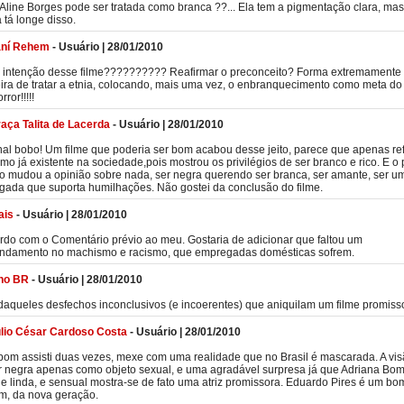
line Borges pode ser tratada como branca ??... Ela tem a pigmentação clara, mas
 tá longe disso.
aní Rehem
-
Usuário
|
28/01/2010
 intenção desse filme?????????? Reafirmar o preconceito? Forma extremamente
ira de tratar a etnia, colocando, mais uma vez, o enbranquecimento como meta do
ror!!!!!
aça Talita de Lacerda
-
Usuário
|
28/01/2010
nal bobo! Um filme que poderia ser bom acabou desse jeito, parece que apenas re
smo já existente na sociedade,pois mostrou os privilégios de ser branco e rico. E o pi
o mudou a opinião sobre nada, ser negra querendo ser branca, ser amante, ser u
ada que suporta humilhações. Não gostei da conclusão do filme.
ais
-
Usuário
|
28/01/2010
do com o Comentário prévio ao meu. Gostaria de adicionar que faltou um
undamento no machismo e racismo, que empregadas domésticas sofrem.
no BR
-
Usuário
|
28/01/2010
daqueles desfechos inconclusivos (e incoerentes) que aniquilam um filme promisso
lio César Cardoso Costa
-
Usuário
|
28/01/2010
bom assisti duas vezes, mexe com uma realidade que no Brasil é mascarada. A vi
 negra apenas como objeto sexual, e uma agradável surpresa já que Adriana B
e linda, e sensual mostra-se de fato uma atriz promissora. Eduardo Pires é um bo
m, da nova geração.