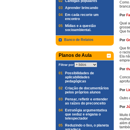
02
Cantigas populares
Como A
branca
03
Aprender brincando
04
Em cada recorte um
Por
F
encontro
Qual a
05
Mídias e a questão
grosse
socioambiental.
Que hor
Banco de Relatos
Por
Gr
Que fi
o raci
Planos de Aula
Ela nã
empreg
Filtrar por
Por
th
01
Possibilidades de
aplicabilidades
Concor
pedagógicas
aprof
02
Criação de documentários
Por
Li
pelos próprios alunos
Outro 
03
Pensar, refletir e entender
as raízes do preconceito
Por
Jú
04
Estratégia argumentativa
que seduz e engana o
Muito 
telespectador
mulher
além d
05
Reduzindo o lixo, o planeta
també
agradece