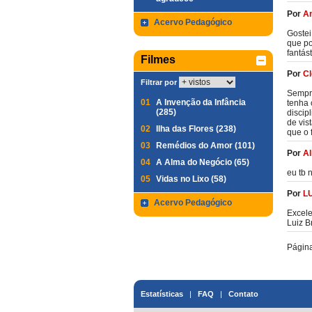
Por
An
Acervo Pedagógico
Gostei
que po
fantás
Filmes
Por
Cl
Filtrar por
Sempre
01
A Invenção da Infância
tenha 
(285)
discip
de vis
02
Ilha das Flores (238)
que o 
03
Remédios do Amor (101)
Por
Al
04
A Alma do Negócio (65)
eu tb 
05
Vidas no Lixo (58)
Por
L
Acervo Pedagógico
Excele
Luiz B
Págin
Estatísticas
|
FAQ
|
Contato