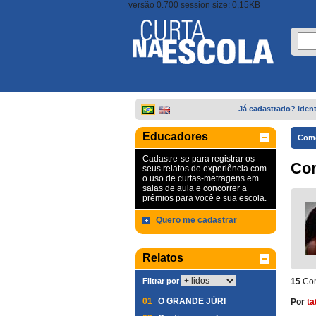
versão 0.700 session size: 0,15KB
Já cadastrado? Ident
Educadores
Come
Cadastre-se para registrar os
Co
seus relatos de experiência com
o uso de curtas-metragens em
salas de aula e concorrer a
prêmios para você e sua escola.
Quero me cadastrar
Relatos
Filtrar por
15
Com
01
O GRANDE JÚRI
Por
ta