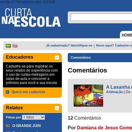
versão 0.700 session size: 0,15KB
HOM
Já cadastrado? Identifique-se
|
Novo aqui? Cadastre-s
Educadores
Comentários
Cadastre-se para registrar os
Comentários
seus relatos de experiência com
o uso de curtas-metragens em
salas de aula e concorrer a
prêmios para você e sua escola.
A Lasanha 
Quero me cadastrar
Animação
|
De
Relatos
Filtrar por
12
Comentários
01
O GRANDE JÚRI
Por
Damiana de Jesus Gom