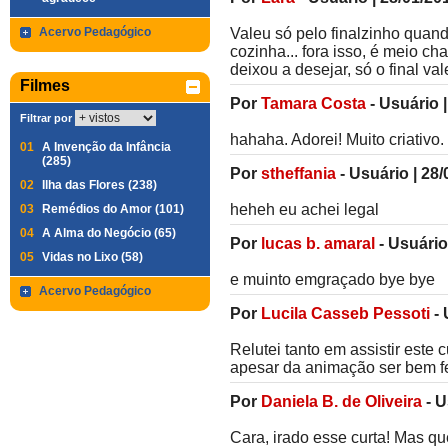
Acervo Pedagógico
Valeu só pelo finalzinho quan
cozinha... fora isso, é meio ch
deixou a desejar, só o final val
Filmes
Por
Tamara Costa
-
Usuário
Filtrar por
hahaha. Adorei! Muito criativo.
01
A Invenção da Infância
(285)
Por
stheffania
-
Usuário
|
28/
02
Ilha das Flores (238)
heheh eu achei legal
03
Remédios do Amor (101)
04
A Alma do Negócio (65)
Por
lucas b. amaral
-
Usuário
05
Vidas no Lixo (58)
e muinto emgraçado bye bye
Acervo Pedagógico
Por
Lucila Casseb Pessoti
-
Relutei tanto em assistir este c
apesar da animação ser bem fe
Por
Daniela B. de Oliveira
-
U
Cara, irado esse curta! Mas qu