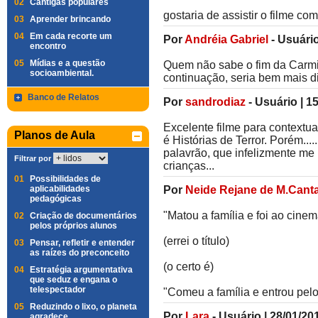
02
Cantigas populares
gostaria de assistir o filme c
03
Aprender brincando
04
Em cada recorte um
Por
Andréia Gabriel
-
Usuári
encontro
05
Mídias e a questão
Quem não sabe o fim da Carminh
socioambiental.
continuação, seria bem mais div
Banco de Relatos
Por
sandrodiaz
-
Usuário
|
15
Excelente filme para contextu
Planos de Aula
é Histórias de Terror. Porém.....
palavrão, que infelizmente me 
Filtrar por
crianças...
01
Possibilidades de
aplicabilidades
Por
Neide Rejane de M.Cantar
pedagógicas
"Matou a família e foi ao cinem
02
Criação de documentários
pelos próprios alunos
(errei o título)
03
Pensar, refletir e entender
as raízes do preconceito
(o certo é)
04
Estratégia argumentativa
que seduz e engana o
telespectador
"Comeu a família e entrou pel
05
Reduzindo o lixo, o planeta
Por
Lara
-
Usuário
|
28/01/20
agradece