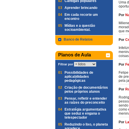
02
Cantigas populares
Uma da
oportu
03
Aprender brincando
04
Em cada recorte um
Por
Na
encontro
Milene
05
Mídias e a questão
morado
socioambiental.
que me
Banco de Relatos
Por
Cr
Infeli
menina
Planos de Aula
coisas
Filtrar por
Por
Fe
01
Possibilidades de
Felip
aplicabilidades
de pre
pedagógicas
pela j
02
Criação de documentários
Por
Ro
pelos próprios alunos
Rodrig
03
Pensar, refletir e entender
pessoa
as raízes do preconceito
sendo 
04
Estratégia argumentativa
como e
que seduz e engana o
menina
telespectador
Por
La
05
Reduzindo o lixo, o planeta
agradece