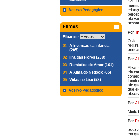
Sou La
menina
Acervo Pedagógico
crianç
perceb
ela va
pessoa
Filmes
Por
Th
Filtrar por
O vide
regist
01
A Invenção da Infância
brinca
(285)
02
Ilha das Flores (238)
Por
Al
03
Remédios do Amor (101)
Alvaro
ela co
04
A Alma do Negócio (65)
começa
05
Vidas no Lixo (58)
famíli
ate qu
que el
Acervo Pedagógico
observ
Por
Al
Muito 
Por
D
esse v
em que