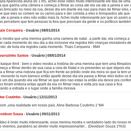
yla Aparecida aluna do 1 m5, achei esse vídeo muito interessante ele fala de uma
 que ganha uma câmera e começa a filmar as coisa ate ela vai ate a janela e ver 
as brincado no meio da rua, desse dia em diante ela nao para mais de filmar eles, 
e que eles so comem se os carros para e der comida a eles e brinquedos ate que
i ate a janela e eles não estão mais lá. Achei muito interessante por que só assim a
s percebem que tem pessoas la fora que precisam da gente e os políticos també
ais Cerqueira
-
Usuário
|
08/01/2014
o mostra que uma menina ganha uma camera de natal...a partir dai, ela começa a
rar cada momento do seu dia a dia inclusive ela registra três crianças moradores d
ndo..de bola ela registra cada momento. Thais Cerqueira - 8M4
varozinho Santos
-
Usuário
|
08/01/2014
 kaique 8m4 : bem o video mostra a história de uma menina que tem uma filmador
meça a filmar dentro de sua casa a ceia de Natal e os presentes so que depois ela
 a filmar uma rodovia que fica em frente ao prédio onde ela mora so que la tem 
a morando la num barraco então apartir desse dia ela passa a filmar eles todos os 
e um dia quando ela vai filmar ve que eles nao estao la então ela desce pra conferi
es foram embora entao aparti da ela nn filmar mais e volta pra sua casa e fica
ando a estrada e o lugar onde a família morava
ine Coutinho
-
Usuário
|
12/11/2013
bom ,uma realidade em nosso país. Aline Barbosa Coutinho.1°M4
evidson Souza
-
Usuário
|
09/11/2013
ídeo é lindo muito interessante, essa menina mostra o verdadeiro lado do nosso 
 vivemos, parabéns ao diretor muito impressionante!... (Devidson Souza 1ºm3)