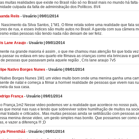
s muitas realidades que existe no Brasil não só no Brasil mais no mundo há falta
nidade culpada da falta de administração dos Políticos. 8V4
anda Reiis
-
Usuário
|
09/01/2014
 Nascimento da Silva Santos, 1°M1. O filme relata sobre uma realidade que fala s
res de rua, e esses índices são muito autos no Brasil. A garota com sua câmera m
smo estas pessoas não tendo nada não deixam de ser feliz.
is Lane Araujo
-
Usuário
|
09/01/2014
zmente na grande maioria é assim , o que me chamou mas atenção foi que toda vez
 passar ou estava em seu quarto ele filmava as crianças como ela brincava e g
 de pessoas que passavam pela aquele região , Cris lane araujo 7v5
lipe Nativo Borges Nunes
-
Usuário
|
09/01/2014
e Nativo Borges Nunes 1M1 um video muito bom onde uma menina ganha uma ca
sente de natal e começa a filmar a horrivel realidade de pessoas que vivem nas ru
anela da sua casa.
drigo França
-
Usuário
|
09/01/2014
o França,1m2 Nesse video podemos ver a realidade que acontece no nosso país,
s que moral nas ruas e tendo que sobreviver sobre humilhação de muitos na soc
mal tratado e criticados.. Mas muitas pessoas ainda se setiliãozão com pessoas a
ssa menina desse video, um gesto simples mas bonito. Que possamos ser como 
s, e vazer a diferença !!! ;D
yla Pimentháá
-
Usuário
|
09/01/2014