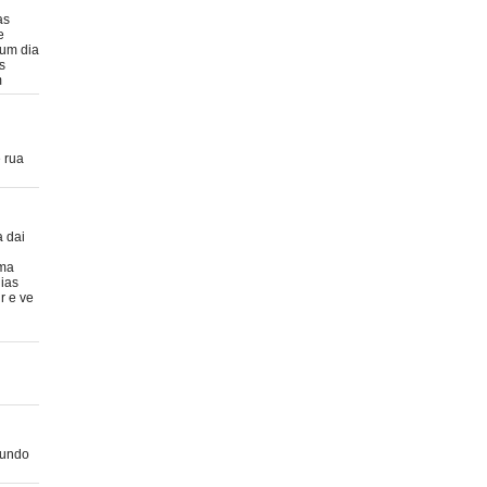
as
e
 um dia
s
m
e rua
a dai
uma
dias
r e ve
mundo