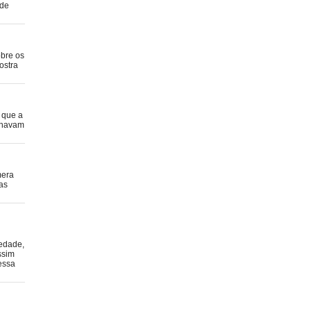
 de
obre os
ostra
 que a
anhavam
mera
as
iedade,
ssim
essa