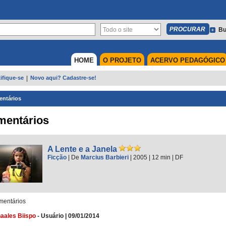
Bu
HOME
O PROJETO
ACERVO PEDAGÓGICO
ifique-se
|
Novo aqui? Cadastre-se!
ntários
mentários
A Lente e a Janela
Ficção
|
De
Marcius Barbieri
| 2005
| 12 min
|
DF
entários
aales Biispo
-
Usuário
|
09/01/2014