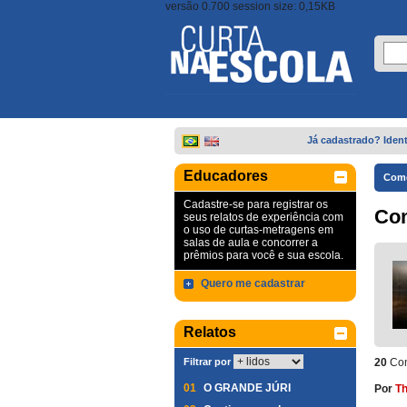
versão 0.700 session size: 0,15KB
Já cadastrado? Ident
Educadores
Come
Cadastre-se para registrar os
Co
seus relatos de experiência com
o uso de curtas-metragens em
salas de aula e concorrer a
prêmios para você e sua escola.
Quero me cadastrar
Relatos
Filtrar por
20
Com
01
O GRANDE JÚRI
Por
Th