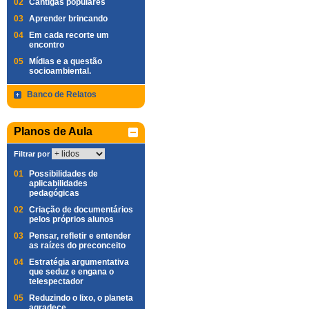
02
Cantigas populares
03
Aprender brincando
04
Em cada recorte um
encontro
05
Mídias e a questão
socioambiental.
Banco de Relatos
Planos de Aula
Filtrar por
01
Possibilidades de
aplicabilidades
pedagógicas
02
Criação de documentários
pelos próprios alunos
03
Pensar, refletir e entender
as raízes do preconceito
04
Estratégia argumentativa
que seduz e engana o
telespectador
05
Reduzindo o lixo, o planeta
agradece