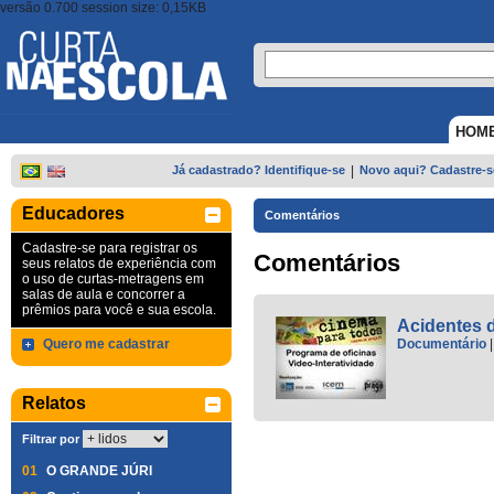
versão 0.700 session size: 0,15KB
HOM
Já cadastrado? Identifique-se
|
Novo aqui? Cadastre-s
Educadores
Comentários
Cadastre-se para registrar os
Comentários
seus relatos de experiência com
o uso de curtas-metragens em
salas de aula e concorrer a
prêmios para você e sua escola.
Acidentes d
Quero me cadastrar
Documentário
Relatos
Filtrar por
01
O GRANDE JÚRI