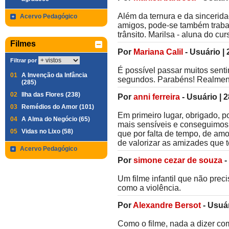
Além da ternura e da sincerid
Acervo Pedagógico
amigos, pode-se também trabal
trânsito. Marilsa - aluna do 
Filmes
Por
Mariana Calil
-
Usuário
|
Filtrar por
É possível passar muitos sen
01
A Invenção da Infância
segundos. Parabéns! Realment
(285)
02
Ilha das Flores (238)
Por
anni ferreira
-
Usuário
|
2
03
Remédios do Amor (101)
Em primeiro lugar, obrigado, 
04
A Alma do Negócio (65)
mais sensíveis e conseguimos 
05
Vidas no Lixo (58)
que por falta de tempo, de am
de valorizar as amizades que 
Acervo Pedagógico
Por
simone cezar de souza
-
Um filme infantil que não prec
como a violência.
Por
Alexandre Bersot
-
Usuá
Como o filme, nada a dizer com