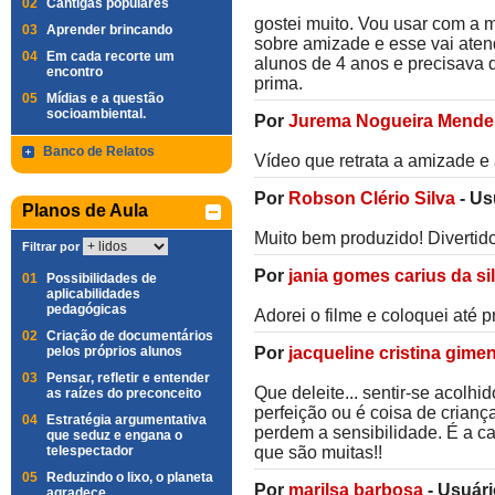
02
Cantigas populares
gostei muito. Vou usar com a 
03
Aprender brincando
sobre amizade e esse vai ate
04
Em cada recorte um
alunos de 4 anos e precisava 
encontro
prima.
05
Mídias e a questão
socioambiental.
Por
Jurema Nogueira Mende
Banco de Relatos
Vídeo que retrata a amizade e
Por
Robson Clério Silva
-
Us
Planos de Aula
Muito bem produzido! Divertido
Filtrar por
Por
jania gomes carius da si
01
Possibilidades de
aplicabilidades
pedagógicas
Adorei o filme e coloquei até 
02
Criação de documentários
pelos próprios alunos
Por
jacqueline cristina gime
03
Pensar, refletir e entender
Que deleite... sentir-se acolh
as raízes do preconceito
perfeição ou é coisa de cria
04
Estratégia argumentativa
perdem a sensibilidade. É a c
que seduz e engana o
telespectador
que são muitas!!
05
Reduzindo o lixo, o planeta
Por
marilsa barbosa
-
Usuári
agradece