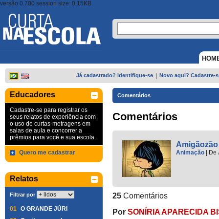
versão 0.700 session size: 0,15KB
HOM
Já cadastrado? Identifique-se
|
Novo aqui? Cadastre-s
Educadores
Comentários
Cadastre-se para registrar os
Comentários
seus relatos de experiência com
o uso de curtas-metragens em
salas de aula e concorrer a
prêmios para você e sua escola.
Amigãozão
Quero me cadastrar
Animação
|
De
Relatos
Filtrar por
25
Comentários
01
O GRANDE JÚRI
Por
SONÍRIA APARECIDA B