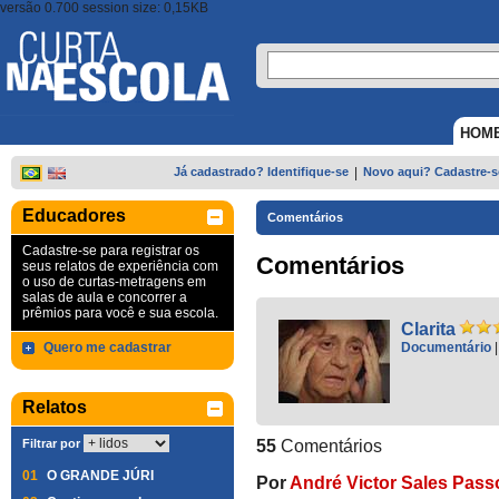
versão 0.700 session size: 0,15KB
HOM
Já cadastrado? Identifique-se
|
Novo aqui? Cadastre-s
Educadores
Comentários
Cadastre-se para registrar os
Comentários
seus relatos de experiência com
o uso de curtas-metragens em
salas de aula e concorrer a
prêmios para você e sua escola.
Clarita
Quero me cadastrar
Documentário
Relatos
Filtrar por
55
Comentários
01
O GRANDE JÚRI
Por
André Victor Sales Pass