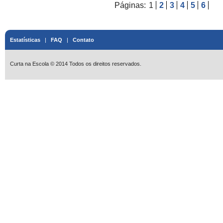
Páginas:
1
2
3
4
5
6
Estatísticas
|
FAQ
|
Contato
Curta na Escola © 2014 Todos os direitos reservados.