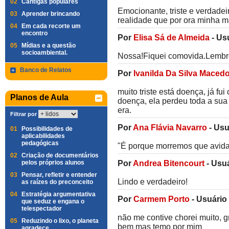
02
Cantigas populares
Emocionante, triste e verdadei
03
Aprender brincando
realidade que por ora minha 
04
Em cada recorte um
encontro
Por
Elisa Sá de Almeida
-
Us
05
Mídias e a questão
socioambiental.
Nossa!Fiquei comovida.Lembre
Banco de Relatos
Por
Ivanilda Da Silva Maced
muito triste está doença, já f
Planos de Aula
doença, ela perdeu toda a sua 
era.
Filtrar por
Por
Ana Flávia Navarro
-
Usu
01
Possibilidades de
aplicabilidades
pedagógicas
"É porque morremos que avida 
02
Criação de documentários
pelos próprios alunos
Por
Andrea Bitencourt
-
Usuá
03
Pensar, refletir e entender
Lindo e verdadeiro!
as raízes do preconceito
04
Estratégia argumentativa
Por
Carmem Porto
-
Usuário
que seduz e engana o
telespectador
não me contive chorei muito, 
05
Reduzindo o lixo, o planeta
bem mas temo por mim
agradece