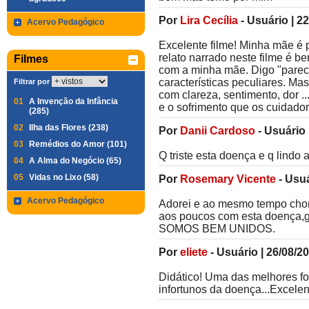
Por
Lira Cecília
-
Usuário
|
22
Acervo Pedagógico
Excelente filme! Minha mãe é p
relato narrado neste filme é 
Filmes
com a minha mãe. Digo "pareci
características peculiares. Ma
Filtrar por
com clareza, sentimento, dor .
01
A Invenção da Infância
e o sofrimento que os cuidado
(285)
02
Ilha das Flores (238)
Por
Danii Cardoso
-
Usuário
03
Remédios do Amor (101)
Q triste esta doença e q lindo a
04
A Alma do Negócio (65)
05
Vidas no Lixo (58)
Por
Rosemary Vicente
-
Usuá
Acervo Pedagógico
Adorei e ao mesmo tempo chor
aos poucos com esta doenç
SOMOS BEM UNIDOS.
Por
eliete
-
Usuário
|
26/08/2
Didático! Uma das melhores fo
infortunos da doença...Excelent