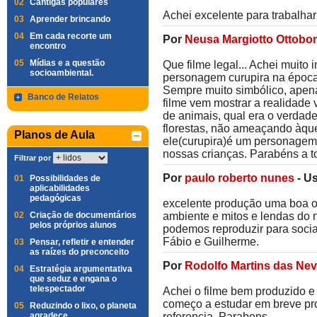
02
Cantigas populares
Achei excelente para trabalha
03
Aprender brincando
04
Em cada recorte um
Por
Neusa Margiotto Ottobon
encontro
05
Mídias e a questão
Que filme legal... Achei muito 
socioambiental.
personagem curupira na época d
Sempre muito simbólico, apena
Banco de Relatos
filme vem mostrar a realidade 
de animais, qual era o verdade
florestas, não ameaçando àqu
Planos de Aula
ele(curupira)é um personagem 
nossas crianças. Parabéns a to
Filtrar por
Por
paulo roberto nunes
-
Us
01
Possibilidades de
aplicabilidades
pedagógicas
excelente produção uma boa o
02
Criação de documentários
ambiente e mitos e lendas do 
pelos próprios alunos
podemos reproduzir para soci
Fábio e Guilherme.
03
Pensar, refletir e entender
as raízes do preconceito
Por
Rodolfo Martins das Ne
04
Estratégia argumentativa
que seduz e engana o
telespectador
Achei o filme bem produzido e 
começo a estudar em breve pro
05
Reduzindo o lixo, o planeta
agradece
referencia. Parabens.