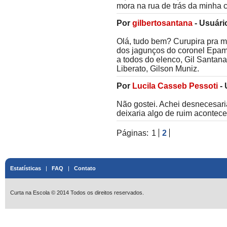
mora na rua de trás da minha 
Por
gilbertosantana
-
Usuári
Olá, tudo bem? Curupira pra mi
dos jagunços do coronel Epami
a todos do elenco, Gil Santana
Liberato, Gilson Muniz.
Por
Lucila Casseb Pessoti
-
Não gostei. Achei desnecesar
deixaria algo de ruim acontece
Páginas:
1
2
Estatísticas
|
FAQ
|
Contato
Curta na Escola © 2014 Todos os direitos reservados.