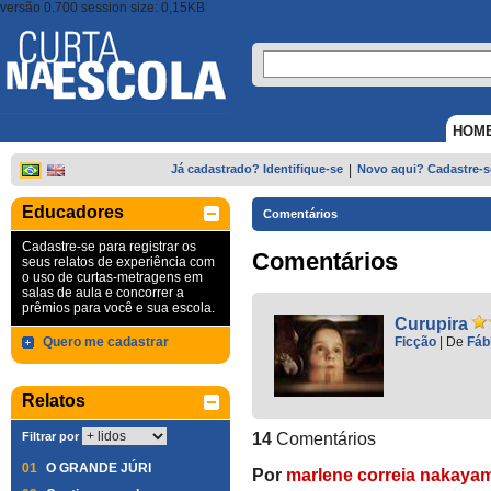
versão 0.700 session size: 0,15KB
HOM
Já cadastrado? Identifique-se
|
Novo aqui? Cadastre-s
Educadores
Comentários
Cadastre-se para registrar os
Comentários
seus relatos de experiência com
o uso de curtas-metragens em
salas de aula e concorrer a
prêmios para você e sua escola.
Curupira
Quero me cadastrar
Ficção
|
De
Fáb
Relatos
Filtrar por
14
Comentários
01
O GRANDE JÚRI
Por
marlene correia nakaya