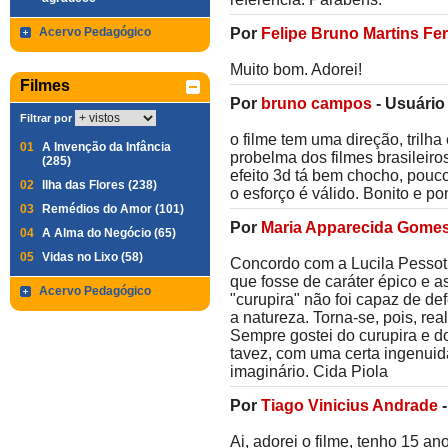
Acervo Pedagógico
Por
Felipe Bruno Martins F
Muito bom. Adorei!
Filmes
Por
bruno campos
-
Usuário
Filtrar por
o filme tem uma direção, trilha
01
A Invenção da Infância
probelma dos filmes brasileiro
(285)
efeito 3d tá bem chocho, pouco
02
Ilha das Flores (238)
o esforço é válido. Bonito e po
03
Remédios do Amor (101)
Por
Maria Apparecida Gomes
04
A Alma do Negócio (65)
05
Vidas no Lixo (58)
Concordo com a Lucila Pessoti
que fosse de caráter épico e a
Acervo Pedagógico
"curupira" não foi capaz de de
a natureza. Torna-se, pois, re
Sempre gostei do curupira e d
tavez, com uma certa ingenuid
imaginário. Cida Piola
Por
Tiago Vinicius Andrade
Ai, adorei o filme, tenho 15 an