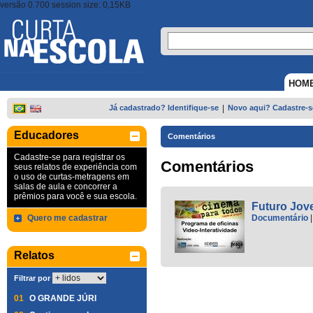
versão 0.700 session size: 0,15KB
HOM
Já cadastrado? Identifique-se
|
Novo aqui? Cadastre-s
Educadores
Comentários
Cadastre-se para registrar os
Comentários
seus relatos de experiência com
o uso de curtas-metragens em
salas de aula e concorrer a
prêmios para você e sua escola.
Futuro Jo
Quero me cadastrar
Documentário
Relatos
Filtrar por
01
O GRANDE JÚRI