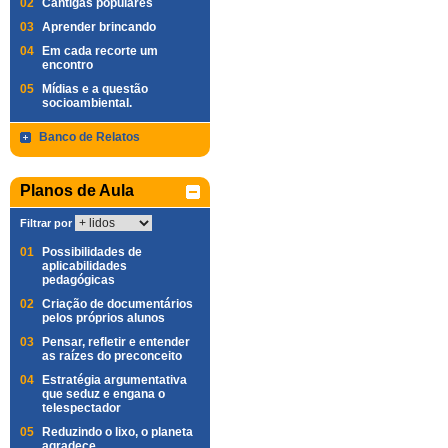
02
Cantigas populares
03
Aprender brincando
04
Em cada recorte um
encontro
05
Mídias e a questão
socioambiental.
Banco de Relatos
Planos de Aula
Filtrar por
01
Possibilidades de
aplicabilidades
pedagógicas
02
Criação de documentários
pelos próprios alunos
03
Pensar, refletir e entender
as raízes do preconceito
04
Estratégia argumentativa
que seduz e engana o
telespectador
05
Reduzindo o lixo, o planeta
agradece