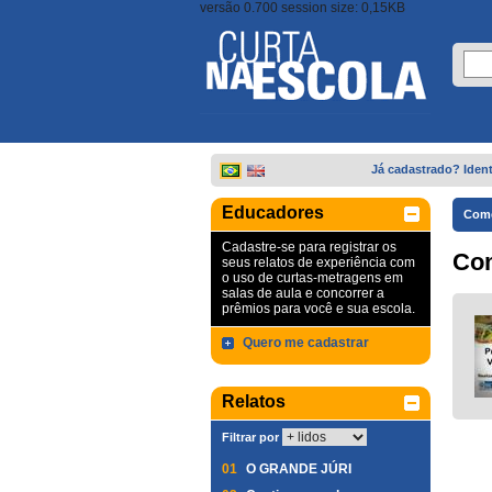
versão 0.700 session size: 0,15KB
Já cadastrado? Ident
Educadores
Come
Cadastre-se para registrar os
Co
seus relatos de experiência com
o uso de curtas-metragens em
salas de aula e concorrer a
prêmios para você e sua escola.
Quero me cadastrar
Relatos
Filtrar por
01
O GRANDE JÚRI