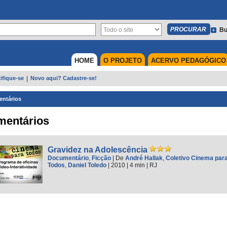
Bu
HOME
O PROJETO
ACERVO PEDAGÓGICO
ifique-se
|
Novo aqui? Cadastre-se!
ntários
mentários
Gravidez na Adolescência
Documentário
,
Ficção
|
De
André Hallak
,
Coletivo Cinema par
Todos
,
Daniel Toledo
| 2010
| 4 min
|
RJ