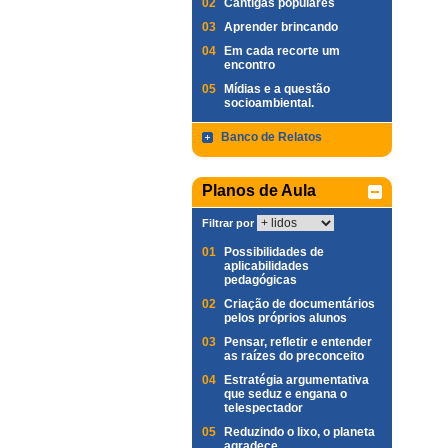
02
Cantigas populares
03
Aprender brincando
04
Em cada recorte um
encontro
05
Mídias e a questão
socioambiental.
Banco de Relatos
Planos de Aula
Filtrar por
01
Possibilidades de
aplicabilidades
pedagógicas
02
Criação de documentários
pelos próprios alunos
03
Pensar, refletir e entender
as raízes do preconceito
04
Estratégia argumentativa
que seduz e engana o
telespectador
05
Reduzindo o lixo, o planeta
agradece