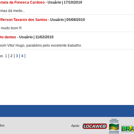
nata da Fonseca Cardoso
-
Usuário
|
17/10/2010
 mas dá medo...
fferson Tavares dos Santos
-
Usuário
|
05/08/2010
 muito bom !!!
ito dantas
-
Usuário
|
11/02/2010
bom Vitor Hugo, parabéns pelo excelente trabalho.
as:
1
2
3
4
dos.
Apoio