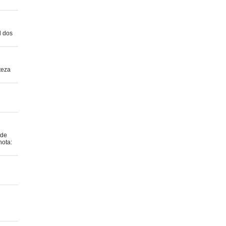
l dos
teza
 de
nota: