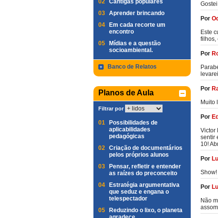
02
Cantigas populares
Gostei
03
Aprender brincando
Por
Od
04
Em cada recorte um
encontro
Este c
filhos,
05
Mídias e a questão
socioambiental.
Por
Ro
Banco de Relatos
Parabé
levare
Por
Ra
Planos de Aula
Muito 
Filtrar por
Por
Ed
01
Possibilidades de
aplicabilidades
Victor
pedagógicas
sentir
10! Ab
02
Criação de documentários
pelos próprios alunos
Por
Lu
03
Pensar, refletir e entender
Show!
as raízes do preconceito
04
Estratégia argumentativa
Por
Lu
que seduz e engana o
telespectador
Não me
assomb
05
Reduzindo o lixo, o planeta
agradece