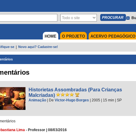
Bu
HOME
O PROJETO
ACERVO PEDAGÓGICO
ifique-se
|
Novo aqui? Cadastre-se!
ntários
mentários
Historietas Assombradas (Para Crianças
Malcriadas)
Animação
|
De
Victor-Hugo Borges
| 2005
| 15 min
|
SP
entários
bastiana Lima
-
Professor
|
08/03/2016