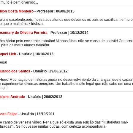
 muito é bem divertido...
ilon Costa Monteiro
-
Professor
|
06/08/2015
urta é excelente,pois mostra aos alunos que devemos os pais se sacrificam em pro
 e que o mal só traz tristeza.
semary de Oliveira Ferreira
-
Professor
|
10/12/2014
ns Victor pelo excelente trabalho! Minhas filhas não se cansa de assistir! Com cer
i para os meus alunos também.
quel Lieb
-
Usuário
|
10/10/2013
legal
uardo dos Santos
-
Usuário
|
29/08/2012
 Hugo. A contação de histórias ajuda no desenvolvimento da crianças, que é capaz
 e experimentar diversas emoções. Um trabalho muito legal que não cabe em uma 
raço!
ciene Andrade
-
Usuário
|
20/02/2012
cas Felipe
-
Usuário
|
16/10/2011
 canso de ver este vídeo. Pena que só exista uma edição das "Historietas mal-
radas"... Se houvesse muitas outras, com certeza acompanharia.