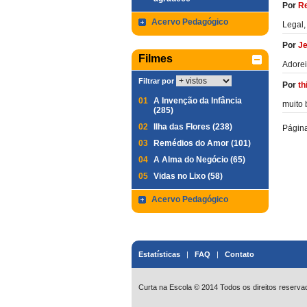
Por
Re
Acervo Pedagógico
Legal,
Por
Je
Filmes
Adorei
Filtrar por
Por
th
01
A Invenção da Infância
muito 
(285)
02
Ilha das Flores (238)
Págin
03
Remédios do Amor (101)
04
A Alma do Negócio (65)
05
Vidas no Lixo (58)
Acervo Pedagógico
Estatísticas
|
FAQ
|
Contato
Curta na Escola © 2014 Todos os direitos reserva