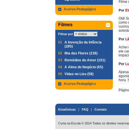
Filme 
Acervo Pedagógico
Por
El
Olá! S
como q
Filmes
curric
soles
Filtrar por
Por
Lá
01
A Invenção da Infância
(285)
Achei 
ele ca
02
Ilha das Flores (238)
impaci
03
Remédios do Amor (101)
Por
Lu
04
A Alma do Negócio (65)
Apesar
05
Vidas no Lixo (58)
agonia
hora. 
Acervo Pedagógico
Págin
Estatísticas
|
FAQ
|
Contato
Curta na Escola © 2014 Todos os direitos reserva