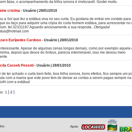
sem falas, o acompanhamento da trilha sonora é irretocavél. Gostei muito.
aine cristina
-
Usuário
|
28/01/2010
ou a Sol que fez a estátua viva no seu curta. Eu gostaria de entrar em contato para
ue eu faço para adquirir uma cópia do curta homem estátua, para acrescentar no
ulum. tel:32331197 Aguardo anciosamente a sua resposta...Obrigada!
tatua@hotmail.com
zaro Eurípedes Cardoso
-
Usuário
|
28/01/2010
interessante. Apesar de algumas cenas longas demais, como por exemplo aquela
minha, depois que desce do ônibus, parecia interminável, isso me deixou meio
ente.
cila Casseb Pessoti
-
Usuário
|
28/01/2010
 de ter achado o curta bem feito, boa trilha sonora, bons efeitos, fico sempre um 
da com a mania que este povo tem de deixar as contas a serem pagas sempre na 
Sofri com a estátua!
as:
1
2
dos.
Apoio