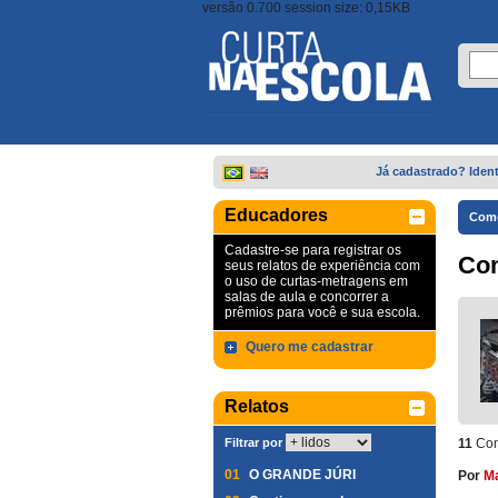
versão 0.700 session size: 0,15KB
Já cadastrado? Ident
Educadores
Come
Cadastre-se para registrar os
Co
seus relatos de experiência com
o uso de curtas-metragens em
salas de aula e concorrer a
prêmios para você e sua escola.
Quero me cadastrar
Relatos
Filtrar por
11
Com
01
O GRANDE JÚRI
Por
Ma