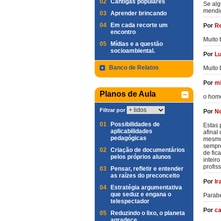
02
Cantigas populares
Se alg
mendig
03
Aprender brincando
04
Em cada recorte um
Por
Re
encontro
Muito
05
Mídias e a questão
socioambiental.
Por
Lu
Banco de Relatos
Muito 
Por
mi
Planos de Aula
o home
Filtrar por
Por
Ne
01
Possibilidades de
Estas 
aplicabilidades
afinal
pedagógicas
mesmo 
sempre
02
Criação de documentários
de fic
pelos próprios alunos
inteir
profis
03
Pensar, refletir e entender
as raízes do preconceito
Por
Ir
04
Estratégia argumentativa
que seduz e engana o
Parabé
telespectador
Por
ca
05
Reduzindo o lixo, o planeta
agradece