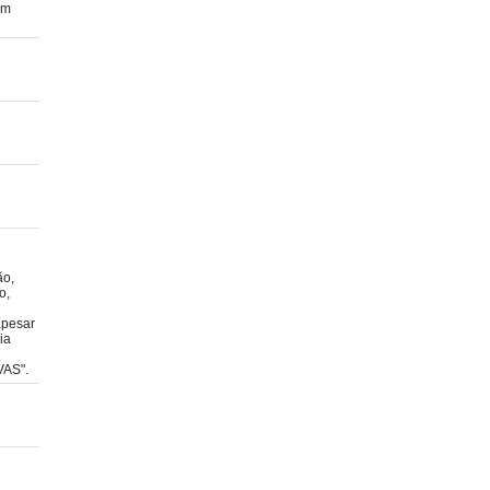
am
ão,
o,
apesar
ia
VAS".