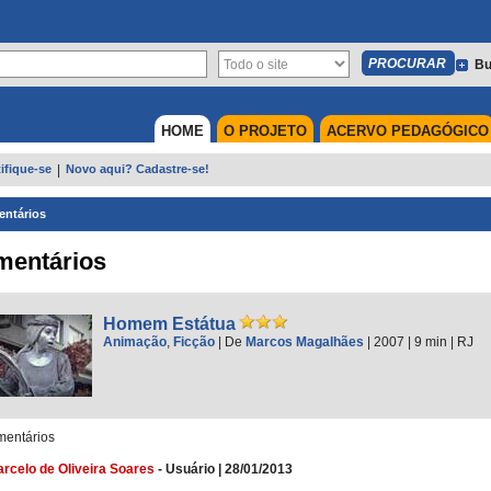
Bu
HOME
O PROJETO
ACERVO PEDAGÓGICO
ifique-se
|
Novo aqui? Cadastre-se!
ntários
mentários
Homem Estátua
Animação
,
Ficção
|
De
Marcos Magalhães
| 2007
| 9 min
|
RJ
entários
rcelo de Oliveira Soares
-
Usuário
|
28/01/2013