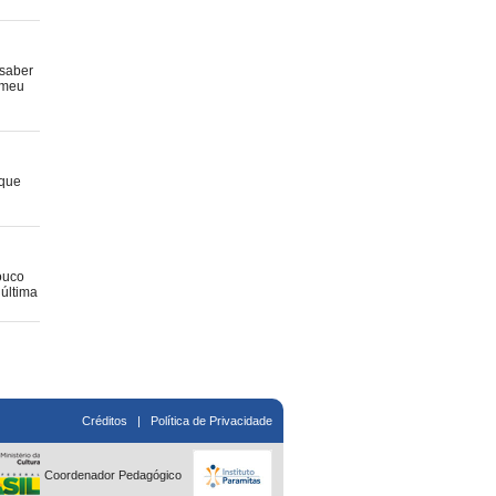
 saber
 meu
 que
pouco
última
Créditos
|
Política de Privacidade
Coordenador Pedagógico