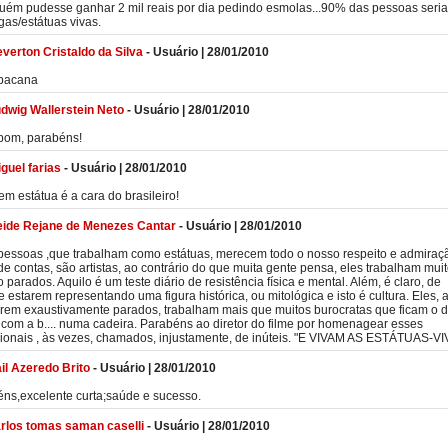
uém pudesse ganhar 2 mil reais por dia pedindo esmolas...90% das pessoas seri
as/estátuas vivas.
verton Cristaldo da Silva
-
Usuário
|
28/01/2010
 bacana
dwig Wallerstein Neto
-
Usuário
|
28/01/2010
bom, parabéns!
guel farias
-
Usuário
|
28/01/2010
m estátua é a cara do brasileiro!
ide Rejane de Menezes Cantar
-
Usuário
|
28/01/2010
pessoas ,que trabalham como estátuas, merecem todo o nosso respeito e admiraç
 de contas, são artistas, ao contrário do que muita gente pensa, eles trabalham muit
parados. Aquilo é um teste diário de resistência física e mental. Além, é claro, de
 estarem representando uma figura histórica, ou mitológica e isto é cultura. Eles, 
arem exaustivamente parados, trabalham mais que muitos burocratas que ficam o d
o com a b.... numa cadeira. Parabéns ao diretor do filme por homenagear esses
sionais , às vezes, chamados, injustamente, de inúteis. "E VIVAM AS ESTÁTUAS-VI
ail Azeredo Brito
-
Usuário
|
28/01/2010
ns,excelente curta;saúde e sucesso.
rlos tomas saman caselli
-
Usuário
|
28/01/2010