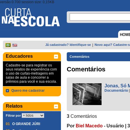
versão 0.700 session size: 0,15KB
HOM
Já cadastrado? Identifique-se
|
Novo aqui? Cadastre-s
Educadores
Comentários
Cadastre-se para registrar os
Comentários
seus relatos de experiência com
o uso de curtas-metragens em
salas de aula e concorrer a
prêmios para você e sua escola.
Jonas, Só 
Quero me cadastrar
Documentário
Relatos
Filtrar por
3
Comentários
01
O GRANDE JÚRI
Por
Biel Macedo
-
Usuário
|
3