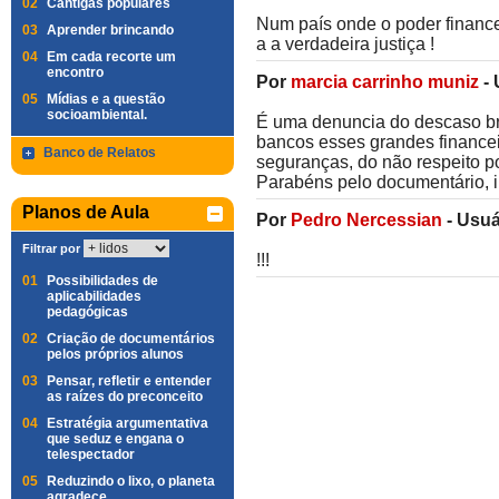
02
Cantigas populares
Num país onde o poder financ
03
Aprender brincando
a a verdadeira justiça !
04
Em cada recorte um
encontro
Por
marcia carrinho muniz
-
05
Mídias e a questão
socioambiental.
É uma denuncia do descaso bra
bancos esses grandes financei
Banco de Relatos
seguranças, do não respeito p
Parabéns pelo documentário, i
Planos de Aula
Por
Pedro Nercessian
-
Usuá
Filtrar por
!!!
01
Possibilidades de
aplicabilidades
pedagógicas
02
Criação de documentários
pelos próprios alunos
03
Pensar, refletir e entender
as raízes do preconceito
04
Estratégia argumentativa
que seduz e engana o
telespectador
05
Reduzindo o lixo, o planeta
agradece