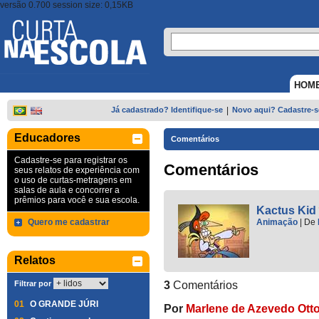
versão 0.700 session size: 0,15KB
HOM
Já cadastrado? Identifique-se
|
Novo aqui? Cadastre-s
Educadores
Comentários
Cadastre-se para registrar os
Comentários
seus relatos de experiência com
o uso de curtas-metragens em
salas de aula e concorrer a
prêmios para você e sua escola.
Kactus Kid
Quero me cadastrar
Animação
|
De
Relatos
Filtrar por
3
Comentários
01
O GRANDE JÚRI
Por
Marlene de Azevedo Ott