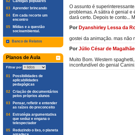
02
Cantigas populares
O assunto é superinteressante
03
Aprender brincando
problemas. A sátira é genial e 
04
Em cada recorte um
dará certo. Depois te conto... 
encontro
05
Mídias e a questão
Por
Dyanshirley Lessa da R
socioambiental.
gostei da animação. mas não m
Banco de Relatos
Por
Júlio César de Magalhãe
Planos de Aula
Muito Bom. Western spaghetti, 
inconfundível do genial Canini
Filtrar por
01
Possibilidades de
aplicabilidades
pedagógicas
02
Criação de documentários
pelos próprios alunos
03
Pensar, refletir e entender
as raízes do preconceito
04
Estratégia argumentativa
que seduz e engana o
telespectador
05
Reduzindo o lixo, o planeta
agradece