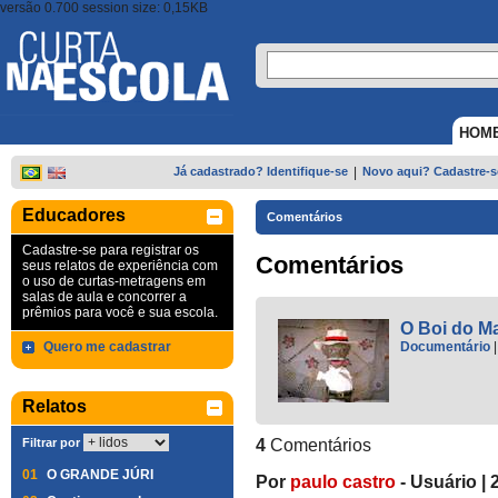
versão 0.700 session size: 0,15KB
HOM
Já cadastrado? Identifique-se
|
Novo aqui? Cadastre-s
Educadores
Comentários
Cadastre-se para registrar os
Comentários
seus relatos de experiência com
o uso de curtas-metragens em
salas de aula e concorrer a
prêmios para você e sua escola.
O Boi do 
Quero me cadastrar
Documentário
Relatos
Filtrar por
4
Comentários
01
O GRANDE JÚRI
Por
paulo castro
-
Usuário
|