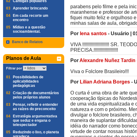
02
Cantigas populares
parabens pelo filme e pela inic
03
Aprender brincando
maranhense e professor de art
04
Em cada recorte um
fiquei muito feliz e orgulhoso
encontro
minhas salas de aula, obrigad
05
Mídias e a questão
socioambiental.
Por
lena santos
-
Usuário
|
0
Banco de Relatos
VIVA !!!!!!!!!!!!!!!!!!!!!! S
PRECISA.!!!!!!!!!!!!!!!!!!!!
Planos de Aula
Por
Alexandre Nuñez Tardin
Filtrar por
Viva o Folclore Brasileiro!!!
01
Possibilidades de
aplicabilidades
Por
Lilian Adriana Borges
-
U
pedagógicas
O curta é uma obra de arte que
02
Criação de documentários
pelos próprios alunos
cooperação típicas do Nordeste
de uma vida espiritualizada e
03
Pensar, refletir e entender
as raízes do preconceito
natureza e com o próximo. Mere
divulgar o folclore brasileiro,
04
Estratégia argumentativa
maneira de suplantar dificuld
que seduz e engana o
telespectador
idéia do narrador como boneco
virtude de contar nossas histó
05
Reduzindo o lixo, o planeta
agradece
guerreiros e cientes do noss