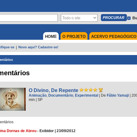
Bu
HOME
O PROJETO
ACERVO PEDAGÓGICO
ifique-se
|
Novo aqui? Cadastre-se!
ntários
mentários
O Divino, De Repente
Animação
,
Documentário
,
Experimental
|
De
Fábio Yamaji
| 20
min
|
SP
ntários
lma Dornas de Abreu
-
Exibidor
|
23/09/2012