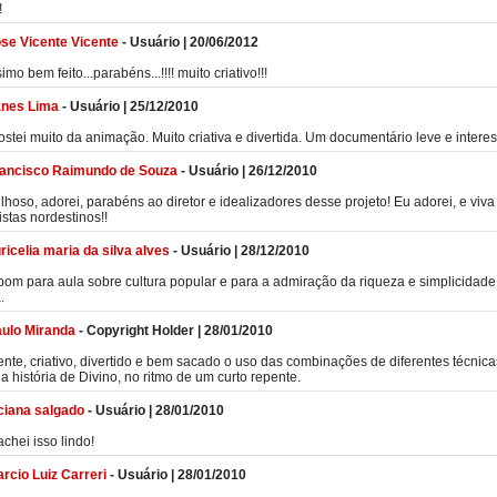
!
se Vicente Vicente
-
Usuário
|
20/06/2012
imo bem feito...parabéns...!!!! muito criativo!!!
anes Lima
-
Usuário
|
25/12/2010
ostei muito da animação. Muito criativa e divertida. Um documentário leve e intere
ancisco Raimundo de Souza
-
Usuário
|
26/12/2010
lhoso, adorei, parabéns ao diretor e idealizadores desse projeto! Eu adorei, e viva
istas nordestinos!!
ricelia maria da silva alves
-
Usuário
|
28/12/2010
bom para aula sobre cultura popular e para a admiração da riqueza e simplicidade
.
ulo Miranda
-
Copyright Holder
|
28/01/2010
gente, criativo, divertido e bem sacado o uso das combinações de diferentes técnic
 a história de Divino, no ritmo de um curto repente.
ciana salgado
-
Usuário
|
28/01/2010
achei isso lindo!
rcio Luiz Carreri
-
Usuário
|
28/01/2010