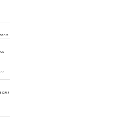
ssante.
 os
 da
as para