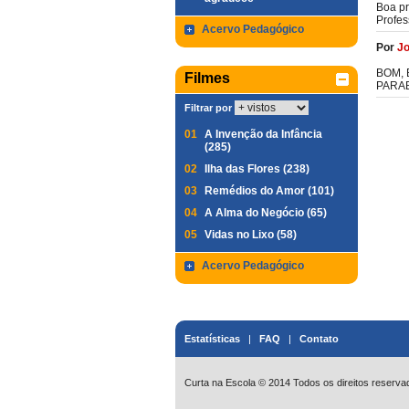
Boa pr
Profes
Acervo Pedagógico
Por
Jo
BOM, 
Filmes
PARAB
Filtrar por
01
A Invenção da Infância
(285)
02
Ilha das Flores (238)
03
Remédios do Amor (101)
04
A Alma do Negócio (65)
05
Vidas no Lixo (58)
Acervo Pedagógico
Estatísticas
|
FAQ
|
Contato
Curta na Escola © 2014 Todos os direitos reserva