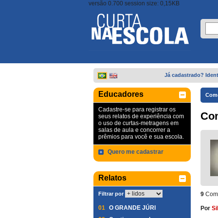
versão 0.700 session size: 0,15KB
Já cadastrado? Ident
Educadores
Come
Cadastre-se para registrar os
Co
seus relatos de experiência com
o uso de curtas-metragens em
salas de aula e concorrer a
prêmios para você e sua escola.
Quero me cadastrar
Relatos
Filtrar por
9
Come
01
O GRANDE JÚRI
Por
Si