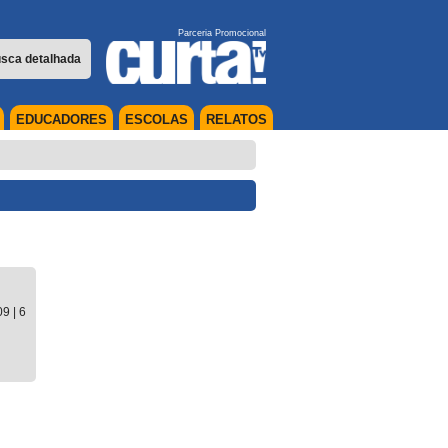
Parceria Promocional
sca detalhada
EDUCADORES
ESCOLAS
RELATOS
09
| 6