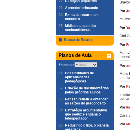
02
Cantigas populares
Bravo!
03
Aprender brincando
Por
Jo
04
Em cada recorte um
encontro
muitíss
05
Mídias e a questão
Por
Y
socioambiental.
Olá! G
Banco de Relatos
Por
Fr
Maravi
Planos de Aula
repent
Filtrar por
Por
au
01
Possibilidades de
Muito 
aplicabilidades
poesia
pedagógicas
Por
Pa
02
Criação de documentários
pelos próprios alunos
Inteli
contar
03
Pensar, refletir e entender
as raízes do preconceito
Por
lu
04
Estratégia argumentativa
que seduz e engana o
Cara, 
telespectador
Por
Ma
05
Reduzindo o lixo, o planeta
agradece