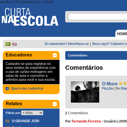
versão 0.700 session size: 0,15KB
HOM
Já cadastrado? Identifique-se
|
Novo aqui? Cadastre-s
Educadores
Comentários
Cadastre-se para registrar os
Comentários
seus relatos de experiência com
o uso de curtas-metragens em
salas de aula e concorrer a
prêmios para você e sua escola.
O Muro
Quero me cadastrar
Ficção
|
De
Die
Relatos
Filtrar por
2
Comentários
01
O GRANDE JÚRI
Por
Fernando Ferreira
-
Usuário
|
20/0