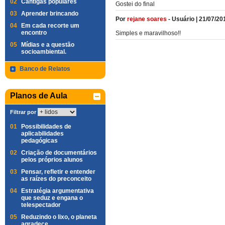
02
Cantigas populares
Gostei do final
03
Aprender brincando
Por
rejane soares
-
Usuário
|
21/07/20
04
Em cada recorte um
encontro
Simples e maravilhoso!!
05
Mídias e a questão
socioambiental.
Banco de Relatos
Planos de Aula
Filtrar por
01
Possibilidades de
aplicabilidades
pedagógicas
02
Criação de documentários
pelos próprios alunos
03
Pensar, refletir e entender
as raízes do preconceito
04
Estratégia argumentativa
que seduz e engana o
telespectador
05
Reduzindo o lixo, o planeta
agradece