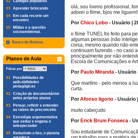
02
Cantigas populares
olá, sou lixeiro profissional, 
03
Aprender brincando
adorei o filme, bjos me liguem!!
04
Em cada recorte um
encontro
Por
Chico Lobo
-
Usuário
|
2
05
Mídias e a questão
socioambiental.
o filme TUNEL foi feito para p
algumas pessoas (não intelig
Banco de Relatos
coisa, mesmo quando não ente
continuam fazendo - no caso as
principalmente por não entend
Planos de Aula
Escola de Comunicações e Art
Filtrar por
Por
Paulo Miranda
-
Usuário
01
Possibilidades de
aplicabilidades
Que martírio - pelo menos a l
pedagógicas
curta.
02
Criação de documentários
pelos próprios alunos
Por
Afonso ligorio
-
Usuário
03
Pensar, refletir e entender
as raízes do preconceito
muito cabeçudo
04
Estratégia argumentativa
Por
Erick Brum Fonseca
-
Us
que seduz e engana o
telespectador
Sou estudante de Comunicação
05
Reduzindo o lixo, o planeta
um trabalho para a matéria de 
agradece