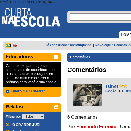
versão 0.700 session size: 0,15KB
HOM
Já cadastrado? Identifique-se
|
Novo aqui? Cadastre-s
Educadores
Comentários
Cadastre-se para registrar os
Comentários
seus relatos de experiência com
o uso de curtas-metragens em
salas de aula e concorrer a
prêmios para você e sua escola.
Túnel
Quero me cadastrar
Ficção
|
De
Bru
Relatos
Filtrar por
6
Comentários
01
O GRANDE JÚRI
Por
Fernando Ferreira
-
Usuá