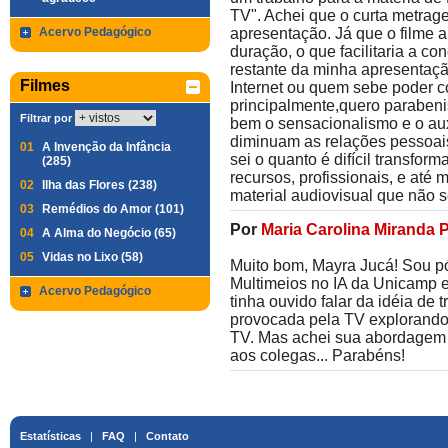
TV". Achei que o curta metrage
Acervo Pedagógico
apresentação. Já que o filme 
duração, o que facilitaria a co
restante da minha apresentaçã
Filmes
Internet ou quem sebe poder c
principalmente,quero parabenis
Filtrar por
bem o sensacionalismo e o au
diminuam as relações pessoais
01
A Invenção da Infância
sei o quanto é difícil transfor
(285)
recursos, profissionais, e até
02
Ilha das Flores (238)
material audiovisual que não s
03
Remédios do Amor (101)
Por
Maria Carolina Miranda 
04
A Alma do Negócio (65)
05
Vidas no Lixo (58)
Muito bom, Mayra Jucá! Sou 
Multimeios no IA da Unicamp e
Acervo Pedagógico
tinha ouvido falar da idéia de 
provocada pela TV explorando
TV. Mas achei sua abordagem
aos colegas... Parabéns!
Estatísticas
|
FAQ
|
Contato