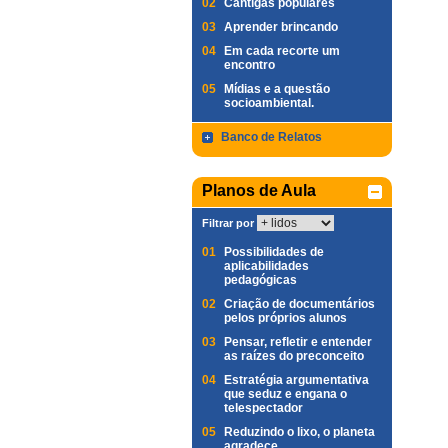
02
Cantigas populares
03
Aprender brincando
04
Em cada recorte um
encontro
05
Mídias e a questão
socioambiental.
Banco de Relatos
Planos de Aula
Filtrar por
01
Possibilidades de
aplicabilidades
pedagógicas
02
Criação de documentários
pelos próprios alunos
03
Pensar, refletir e entender
as raízes do preconceito
04
Estratégia argumentativa
que seduz e engana o
telespectador
05
Reduzindo o lixo, o planeta
agradece