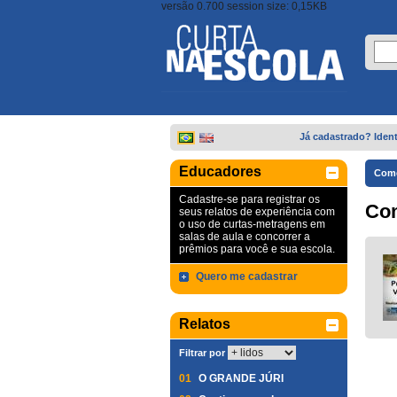
versão 0.700 session size: 0,15KB
Já cadastrado? Ident
Educadores
Come
Cadastre-se para registrar os
Co
seus relatos de experiência com
o uso de curtas-metragens em
salas de aula e concorrer a
prêmios para você e sua escola.
Quero me cadastrar
Relatos
Filtrar por
01
O GRANDE JÚRI