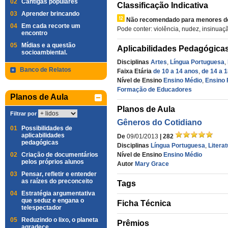
02
Cantigas populares
Classificação Indicativa
03
Aprender brincando
Não recomendado para menores de
04
Em cada recorte um
Pode conter: violência, nudez, insinuaç
encontro
05
Mídias e a questão
Aplicabilidades Pedagógica
socioambiental.
Disciplinas
Artes
,
Língua Portuguesa
,
Banco de Relatos
Faixa Etária
de 10 a 14 anos
,
de 14 a 
Nível de Ensino
Ensino Médio
,
Ensino 
Formação de Educadores
Planos de Aula
Planos de Aula
Filtrar por
Gêneros do Cotidiano
01
Possibilidades de
aplicabilidades
De
09/01/2013
| 282
pedagógicas
Disciplinas
Língua Portuguesa
,
Litera
02
Criação de documentários
Nível de Ensino
Ensino Médio
pelos próprios alunos
Autor
Mary Grace
03
Pensar, refletir e entender
as raízes do preconceito
Tags
04
Estratégia argumentativa
que seduz e engana o
Ficha Técnica
telespectador
05
Reduzindo o lixo, o planeta
Prêmios
agradece