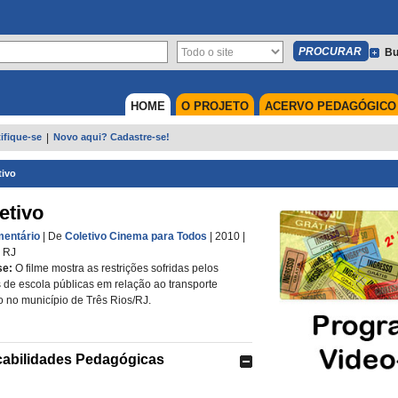
Bu
HOME
O PROJETO
ACERVO PEDAGÓGICO
ifique-se
|
Novo aqui? Cadastre-se!
tivo
etivo
entário
| De
Coletivo Cinema para Todos
| 2010
|
|
RJ
se:
O filme mostra as restrições sofridas pelos
 de escola públicas em relação ao transporte
o no município de Três Rios/RJ.
cabilidades Pedagógicas