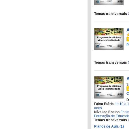
Temas transversais
A
p
Temas transversais
A
3
C
D
Faixa Etária
de 10 a 
anos
Nível de Ensino
Ensi
Formação de Educad
Temas transversais
Planos de Aula (1)