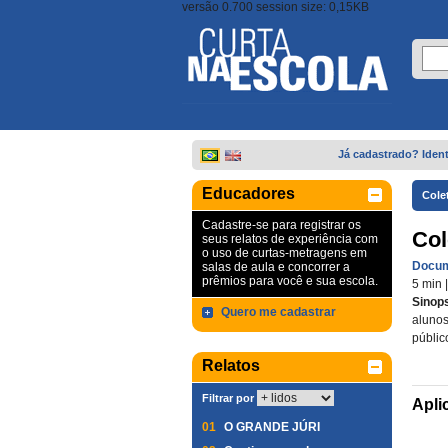
versão 0.700 session size: 0,15KB
Já cadastrado? Ident
Educadores
Cole
Cadastre-se para registrar os
Col
seus relatos de experiência com
o uso de curtas-metragens em
Docum
salas de aula e concorrer a
prêmios para você e sua escola.
5 min
Sinop
Quero me cadastrar
alunos
públic
Relatos
Filtrar por
Apli
01
O GRANDE JÚRI