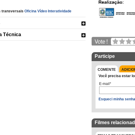
 transversais
Oficina Vídeo Interatividade
s
a Técnica
Participe
COMENTE
ADICIO
Você precisa estar lo
E-mail*
Esqueci minha senh
Filmes relaciona