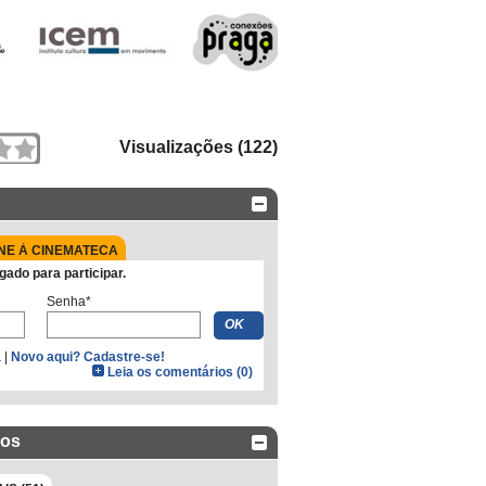
Visualizações (122)
NE À CINEMATECA
gado para participar.
Senha*
a
|
Novo aqui? Cadastre-se!
Leia os comentários (0)
dos