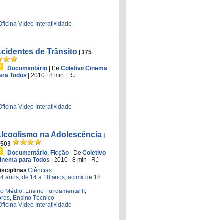
Oficina Vídeo Interatividade
cidentes de Trânsito
| 375
|
Documentário
|
De
Coletivo Cinema
ara Todos
| 2010
| 8 min
|
RJ
Oficina Vídeo Interatividade
lcoolismo na Adolescência
|
.503
|
Documentário
,
Ficção
|
De
Coletivo
inema para Todos
| 2010
| 8 min
|
RJ
isciplinas
Ciências
14 anos
,
de 14 a 18 anos
,
acima de 18
no Médio
,
Ensino Fundamental II
,
ores
,
Ensino Técnico
Oficina Vídeo Interatividade