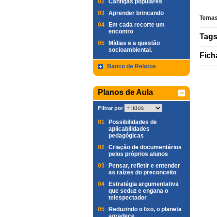
02
Cantigas populares
03
Aprender brincando
Temas
04
Em cada recorte um
encontro
Tag
05
Mídias e a questão
socioambiental.
Fich
Banco de Relatos
Planos de Aula
Filtrar por
01
Possibilidades de
aplicabilidades
pedagógicas
02
Criação de documentários
pelos próprios alunos
03
Pensar, refletir e entender
as raízes do preconceito
04
Estratégia argumentativa
que seduz e engana o
telespectador
05
Reduzindo o lixo, o planeta
agradece