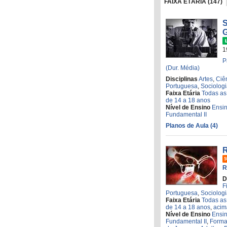
FAIXA ETÁRIA (147)
S
1
P
(Dur. Média)
Disciplinas
Artes
,
Ciê
Portuguesa
,
Sociolog
Faixa Etária
Todas as
de 14 a 18 anos
Nível de Ensino
Ensi
Fundamental II
Planos de Aula (4)
R
R
D
F
Portuguesa
,
Sociolog
Faixa Etária
Todas as
de 14 a 18 anos
,
acim
Nível de Ensino
Ensi
Fundamental II
,
Forma