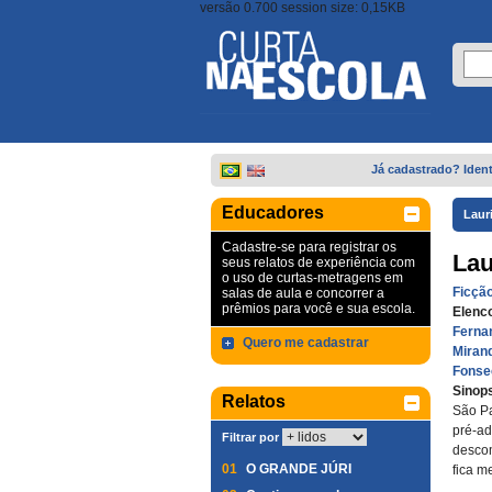
versão 0.700 session size: 0,15KB
Já cadastrado? Ident
Educadores
Laur
Cadastre-se para registrar os
Lau
seus relatos de experiência com
o uso de curtas-metragens em
Ficçã
salas de aula e concorrer a
prêmios para você e sua escola.
Elenc
Ferna
Quero me cadastrar
Miran
Fonse
Sinop
Relatos
São Pa
pré-a
Filtrar por
desco
01
O GRANDE JÚRI
fica m