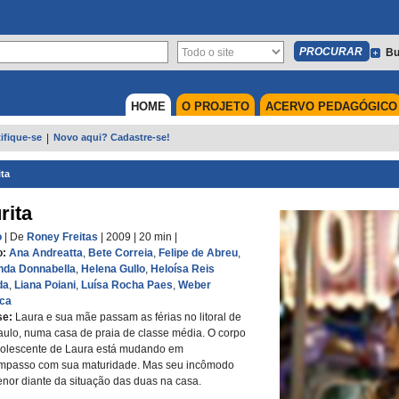
Bu
HOME
O PROJETO
ACERVO PEDAGÓGICO
ifique-se
|
Novo aqui? Cadastre-se!
ita
rita
o
| De
Roney Freitas
| 2009
| 20 min
|
o:
Ana Andreatta
,
Bete Correia
,
Felipe de Abreu
,
nda Donnabella
,
Helena Gullo
,
Heloísa Reis
da
,
Liana Poiani
,
Luísa Rocha Paes
,
Weber
ca
se:
Laura e sua mãe passam as férias no litoral de
ulo, numa casa de praia de classe média. O corpo
dolescente de Laura está mudando em
mpasso com sua maturidade. Mas seu incômodo
enor diante da situação das duas na casa.