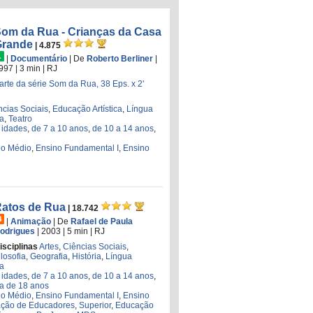
om da Rua - Crianças da Casa
Grande
| 4.875
|
Documentário
|
De
Roberto Berliner
|
997
| 3 min
|
RJ
arte da série Som da Rua, 38 Eps. x 2'
ncias Sociais
,
Educação Artística
,
Língua
ia
,
Teatro
 idades
,
de 7 a 10 anos
,
de 10 a 14 anos
,
no Médio
,
Ensino Fundamental I
,
Ensino
atos de Rua
| 18.742
|
Animação
|
De
Rafael de Paula
odrigues
| 2003
| 5 min
|
RJ
isciplinas
Artes
,
Ciências Sociais
,
ilosofia
,
Geografia
,
História
,
Língua
ia
 idades
,
de 7 a 10 anos
,
de 10 a 14 anos
,
a de 18 anos
no Médio
,
Ensino Fundamental I
,
Ensino
ção de Educadores
,
Superior
,
Educação