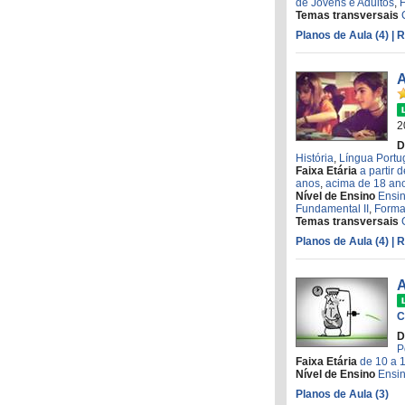
de Jovens e Adultos
,
Temas transversais
Planos de Aula (4)
| 
A
2
D
História
,
Língua Port
Faixa Etária
a partir 
anos
,
acima de 18 an
Nível de Ensino
Ensi
Fundamental II
,
Forma
Temas transversais
Planos de Aula (4)
| 
A
C
D
P
Faixa Etária
de 10 a 
Nível de Ensino
Ensin
Planos de Aula (3)