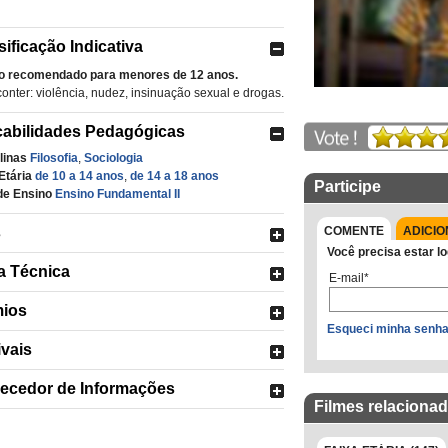
sificação Indicativa
o recomendado para menores de 12 anos.
onter: violência, nudez, insinuação sexual e drogas.
cabilidades Pedagógicas
linas
Filosofia
,
Sociologia
Etária
de 10 a 14 anos
,
de 14 a 18 anos
Participe
de Ensino
Ensino Fundamental II
COMENTE
ADICIO
s
Você precisa estar lo
a Técnica
E-mail*
ios
Esqueci minha senh
ivais
ecedor de Informações
Filmes relaciona