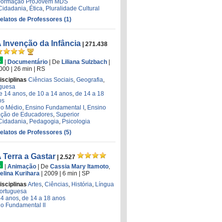
Formaçao ProJovem MDS
Cidadania
,
Ética
,
Pluralidade Cultural
Relatos de Professores (1)
 Invenção da Infância
| 271.438
|
Documentário
|
De
Liliana Sulzbach
|
000
| 26 min
|
RS
isciplinas
Ciências Sociais
,
Geografia
,
uguesa
de 14 anos
,
de 10 a 14 anos
,
de 14 a 18
os
no Médio
,
Ensino Fundamental I
,
Ensino
ção de Educadores
,
Superior
Cidadania
,
Pedagogia
,
Psicologia
Relatos de Professores (5)
 Terra a Gastar
| 2.527
|
Animação
|
De
Cassia Mary Itamoto
,
elina Kurihara
| 2009
| 6 min
|
SP
isciplinas
Artes
,
Ciências
,
História
,
Língua
ortuguesa
14 anos
,
de 14 a 18 anos
o Fundamental II