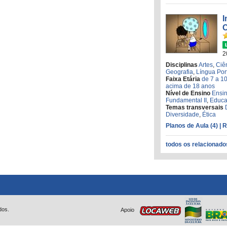
I
C
2
Disciplinas
Artes
,
Ciê
Geografia
,
Língua Po
Faixa Etária
de 7 a 1
acima de 18 anos
Nível de Ensino
Ensi
Fundamental II
,
Educa
Temas transversais
Diversidade
,
Ética
Planos de Aula (4)
| 
todos os relacionado
dos.
Apoio