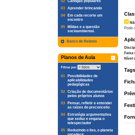
02
Cantigas populares
03
Aprender brincando
Clas
04
Em cada recorte um
encontro
Nã
05
Mídias e a questão
Pode c
socioambiental.
Apli
Banco de Relatos
Discip
Faixa 
Planos de Aula
Nível 
Filtrar por
Tag
01
Possibilidades de
aplicabilidades
Fich
pedagógicas
02
Criação de documentários
Prêm
pelos próprios alunos
03
Pensar, refletir e entender
Fest
as raízes do preconceito
04
Estratégia argumentativa
Forn
que seduz e engana o
telespectador
05
Reduzindo o lixo, o planeta
agradece