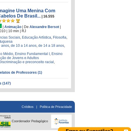
magine Uma Menina Com
abelos De Brasil...
| 16.555
|
Animação
|
De
Alexandre Bersot
|
010
| 10 min
|
RJ
ncias Sociais
,
Educação Artística
,
Filosofia
,
rtuguesa
0 anos
,
de 10 a 14 anos
,
de 14 a 18 anos
,
no Médio
,
Ensino Fundamental I
,
Ensino
ção de Jovens e Adultos
Discriminação e preconceito racial
,
Relatos de Professores (1)
s (147)
Créditos
|
Política de Privacidade
Coordenador Pedagógico