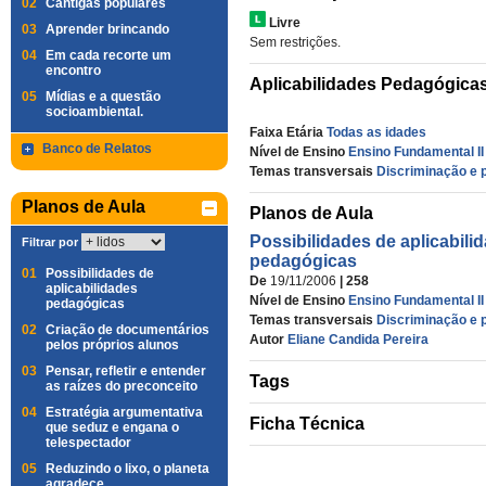
02
Cantigas populares
Livre
03
Aprender brincando
Sem restrições.
04
Em cada recorte um
encontro
Aplicabilidades Pedagógica
05
Mídias e a questão
socioambiental.
Faixa Etária
Todas as idades
Banco de Relatos
Nível de Ensino
Ensino Fundamental II
Temas transversais
Discriminação e p
Planos de Aula
Planos de Aula
Possibilidades de aplicabili
Filtrar por
pedagógicas
01
Possibilidades de
De
19/11/2006
| 258
aplicabilidades
Nível de Ensino
Ensino Fundamental II
pedagógicas
Temas transversais
Discriminação e p
02
Criação de documentários
Autor
Eliane Candida Pereira
pelos próprios alunos
03
Pensar, refletir e entender
Tags
as raízes do preconceito
04
Estratégia argumentativa
Ficha Técnica
que seduz e engana o
telespectador
05
Reduzindo o lixo, o planeta
agradece