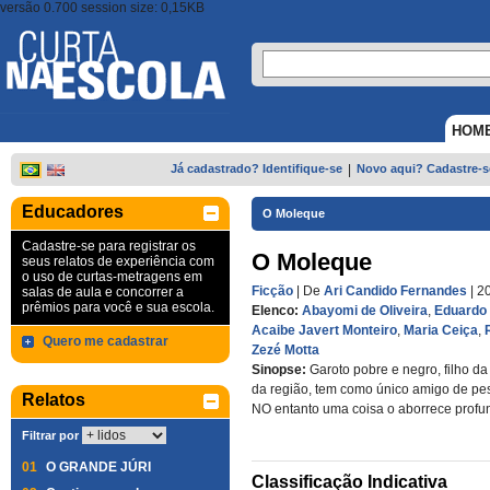
versão 0.700 session size: 0,15KB
HOM
Já cadastrado? Identifique-se
|
Novo aqui? Cadastre-s
Educadores
O Moleque
Cadastre-se para registrar os
O Moleque
seus relatos de experiência com
o uso de curtas-metragens em
Ficção
| De
Ari Candido Fernandes
| 2
salas de aula e concorrer a
prêmios para você e sua escola.
Elenco:
Abayomi de Oliveira
,
Eduardo 
Acaibe Javert Monteiro
,
Maria Ceiça
,
Quero me cadastrar
Zezé Motta
Sinopse:
Garoto pobre e negro, filho da
da região, tem como único amigo de pes
Relatos
NO entanto uma coisa o aborrece prof
Filtrar por
01
O GRANDE JÚRI
Classificação Indicativa