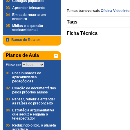
02
Cantigas populares
03
Aprender brincando
Temas transversais
Oficina Vídeo Inte
04
Em cada recorte um
encontro
Tags
05
Mídias e a questão
socioambiental.
Ficha Técnica
Banco de Relatos
Planos de Aula
Filtrar por
01
Possibilidades de
aplicabilidades
pedagógicas
02
Criação de documentários
pelos próprios alunos
03
Pensar, refletir e entender
as raízes do preconceito
04
Estratégia argumentativa
que seduz e engana o
telespectador
05
Reduzindo o lixo, o planeta
agradece