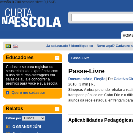
versão 0.700 session size: 0,15KB
HOM
Já cadastrado? Identifique-se
|
Novo aqui? Cadastre-s
Educadores
Passe-Livre
Cadastre-se para registrar os
Passe-Livre
seus relatos de experiência com
o uso de curtas-metragens em
Documentário
,
Ficção
| De
Coletivo C
salas de aula e concorrer a
prêmios para você e sua escola.
2010
| 3 min
|
RJ
Sinopse:
A obra pretende retratar a rea
Quero me cadastrar
transporte público em Cabo Frio e a dif
alunos da rede estadual enfrentam para
Relatos
Filtrar por
Aplicabilidades Pedagógica
01
O GRANDE JÚRI