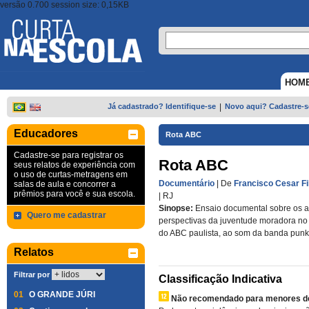
versão 0.700 session size: 0,15KB
HOM
Já cadastrado? Identifique-se
|
Novo aqui? Cadastre-s
Educadores
Rota ABC
Cadastre-se para registrar os
Rota ABC
seus relatos de experiência com
o uso de curtas-metragens em
Documentário
| De
Francisco Cesar Fi
salas de aula e concorrer a
prêmios para você e sua escola.
|
RJ
Sinopse:
Ensaio documental sobre os a
Quero me cadastrar
perspectivas da juventude moradora no 
do ABC paulista, ao som da banda punk
Relatos
Filtrar por
Classificação Indicativa
01
O GRANDE JÚRI
Não recomendado para menores de