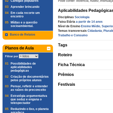
02
Cantigas populares
Pode conter: violência, nudez, insinuaç
03
Aprender brincando
Aplicabilidades Pedagógica
04
Em cada recorte um
encontro
Disciplinas
Sociologia
Faixa Etária
a partir de 14 anos
05
Mídias e a questão
socioambiental.
Nível de Ensino
Ensino Médio
,
Superio
Temas transversais
Cidadania
,
Plural
Banco de Relatos
Trabalho e Consumo
Tags
Planos de Aula
Roteiro
Filtrar por
01
Possibilidades de
Ficha Técnica
aplicabilidades
pedagógicas
Prêmios
02
Criação de documentários
pelos próprios alunos
Festivais
03
Pensar, refletir e entender
as raízes do preconceito
04
Estratégia argumentativa
que seduz e engana o
telespectador
05
Reduzindo o lixo, o planeta
agradece