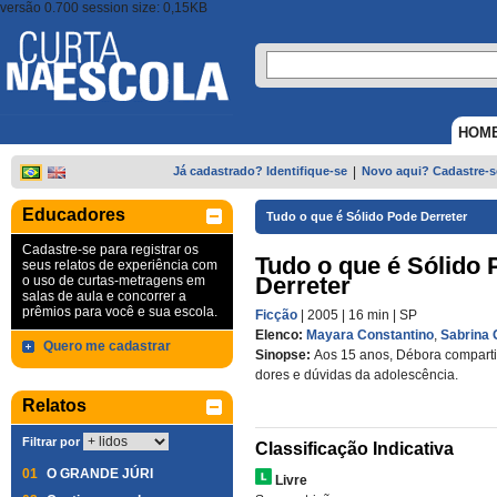
versão 0.700 session size: 0,15KB
HOM
Já cadastrado? Identifique-se
|
Novo aqui? Cadastre-s
Educadores
Tudo o que é Sólido Pode Derreter
Cadastre-se para registrar os
Tudo o que é Sólido
seus relatos de experiência com
Derreter
o uso de curtas-metragens em
salas de aula e concorrer a
prêmios para você e sua escola.
Ficção
| 2005
| 16 min
|
SP
Elenco:
Mayara Constantino
,
Sabrina 
Quero me cadastrar
Sinopse:
Aos 15 anos, Débora compart
dores e dúvidas da adolescência.
Relatos
Filtrar por
Classificação Indicativa
01
O GRANDE JÚRI
Livre