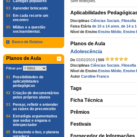
02
Cantigas populares
Sem restrições.
03
Aprender brincando
Aplicabilidades Pedagógica
04
Em cada recorte um
encontro
Disciplinas
Ciências Sociais
,
Filosofia
Faixa Etária
de 10 a 14 anos
,
de 14 a 
05
Mídias e a questão
socioambiental.
Nível de Ensino
Ensino Médio
,
Ensino 
Banco de Relatos
Planos de Aula
Adolescência
Planos de Aula
De
02/02/2015
| 500
Disciplinas
Ciências Sociais
,
Filosofia
Filtrar por
Nível de Ensino
Ensino Médio
,
Ensino 
Autor
Caroline Franco
01
Possibilidades de
aplicabilidades
pedagógicas
Tags
02
Criação de documentários
pelos próprios alunos
Ficha Técnica
03
Pensar, refletir e entender
as raízes do preconceito
Prêmios
04
Estratégia argumentativa
que seduz e engana o
Festivais
telespectador
05
Reduzindo o lixo, o planeta
Fornecedor de Informações
agradece