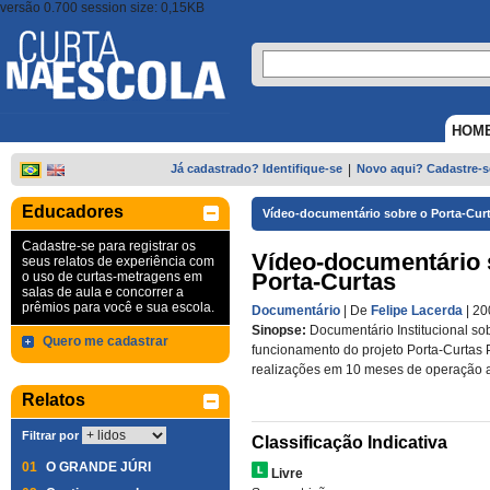
versão 0.700 session size: 0,15KB
HOM
Já cadastrado? Identifique-se
|
Novo aqui? Cadastre-s
Educadores
Vídeo-documentário sobre o Porta-Cur
Cadastre-se para registrar os
Vídeo-documentário 
seus relatos de experiência com
Porta-Curtas
o uso de curtas-metragens em
salas de aula e concorrer a
prêmios para você e sua escola.
Documentário
| De
Felipe Lacerda
| 2
Sinopse:
Documentário Institucional so
Quero me cadastrar
funcionamento do projeto Porta-Curtas 
realizações em 10 meses de operação a
Relatos
Filtrar por
Classificação Indicativa
01
O GRANDE JÚRI
Livre