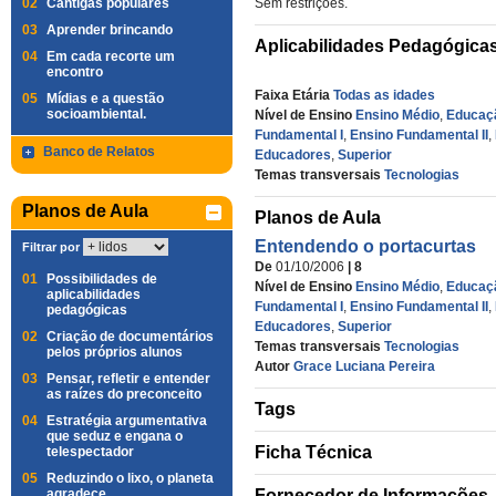
02
Cantigas populares
Sem restrições.
03
Aprender brincando
Aplicabilidades Pedagógica
04
Em cada recorte um
encontro
Faixa Etária
Todas as idades
05
Mídias e a questão
socioambiental.
Nível de Ensino
Ensino Médio
,
Educaçã
Fundamental I
,
Ensino Fundamental II
,
Banco de Relatos
Educadores
,
Superior
Temas transversais
Tecnologias
Planos de Aula
Planos de Aula
Entendendo o portacurtas
Filtrar por
De
01/10/2006
| 8
01
Possibilidades de
Nível de Ensino
Ensino Médio
,
Educaçã
aplicabilidades
Fundamental I
,
Ensino Fundamental II
,
pedagógicas
Educadores
,
Superior
02
Criação de documentários
Temas transversais
Tecnologias
pelos próprios alunos
Autor
Grace Luciana Pereira
03
Pensar, refletir e entender
as raízes do preconceito
Tags
04
Estratégia argumentativa
que seduz e engana o
Ficha Técnica
telespectador
05
Reduzindo o lixo, o planeta
agradece
Fornecedor de Informações