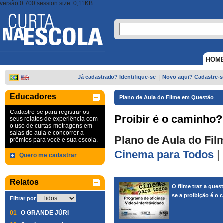
versão 0.700 session size: 0,11KB
HOM
Já cadastrado? Identifique-se
|
Novo aqui? Cadastre-s
Educadores
Plano de Aula do Filme em Questão
Cadastre-se para registrar os
Proibir é o caminho?
seus relatos de experiência com
o uso de curtas-metragens em
salas de aula e concorrer a
Plano de Aula do Fil
prêmios para você e sua escola.
Cinema para Todos
|
Quero me cadastrar
Relatos
O filme traz a ques
se a proibição é o
Filtrar por
01
O GRANDE JÚRI