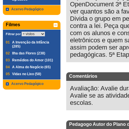
OpenDocument 3ª Eta
Acervo Pedagógico
ver quantos são a fa
Divida o grupo em p
Filmes
contra a lei. Peça q
com os alunos e cons
Filtrar por
eletrônicos e quem s
01
A Invenção da Infância
assim podem ser apro
(285)
02
Ilha das Flores (238)
pedagógicas. 5ª Etap
03
Remédios do Amor (101)
04
A Alma do Negócio (65)
05
Vidas no Lixo (58)
Comentários
Acervo Pedagógico
Avaliação: Avalie dur
Avalie se as ativida
escolas.
Pedagogo Autor do Plano 