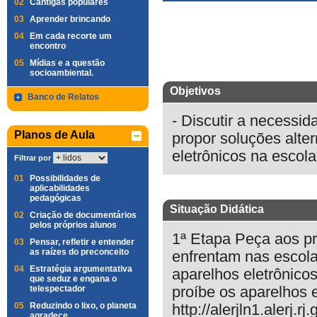
02
Cantigas populares
03
Aprender brincando
04
Em cada recorte um
encontro
05
Mídias e a questão
socioambiental.
Objetivos
Banco de Relatos
- Discutir a necessi
Planos de Aula
propor soluções alter
eletrônicos na escola
Filtrar por
01
Possibilidades de
aplicabilidades
pedagógicas
Situação Didática
02
Criação de documentários
pelos próprios alunos
1ª Etapa Peça aos p
03
Pensar, refletir e entender
as raízes do preconceito
enfrentam nas escola
04
Estratégia argumentativa
aparelhos eletrônicos
que seduz e engana o
telespectador
proíbe os aparelhos e
05
Reduzindo o lixo, o planeta
http://alerjln1.aler
agradece