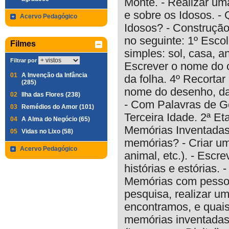
Monte. - Realizar um
e sobre os Idosos. -
Acervo Pedagógico
Idosos? - Construção
no seguinte: 1º Esco
Filmes
simples: sol, casa, a
Filtrar por
Escrever o nome do o
01
A Invenção da Infância
da folha. 4º Recorta
(285)
nome do desenho, dan
02
Ilha das Flores (238)
- Com Palavras de Ge
03
Remédios do Amor (101)
Terceira Idade. 2ª E
04
A Alma do Negócio (65)
Memórias Inventadas,
05
Vidas no Lixo (58)
memórias? - Criar um
Acervo Pedagógico
animal, etc.). - Esc
histórias e estórias. 
Memórias com pessoas
pesquisa, realizar um
encontramos, e quais
memórias inventadas 