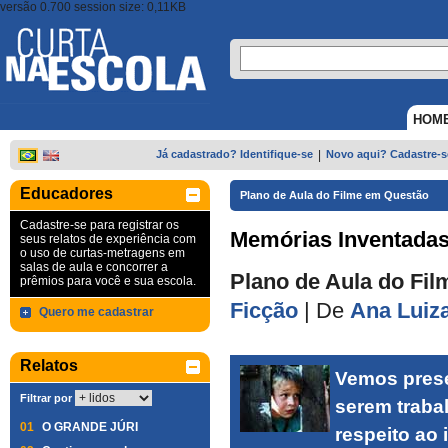
versão 0.700 session size: 0,11KB
HOM
Já cadastrado? Identifique-se
|
Novo aqui? Cadastre-s
Educadores
Plano de Aula do Filme em Questão
Cadastre-se para registrar os
Memórias Inventada
seus relatos de experiência com
o uso de curtas-metragens em
salas de aula e concorrer a
Plano de Aula do Fil
prêmios para você e sua escola.
Ficção
|
De
Ana Luiz
Quero me cadastrar
Relatos
Vemos prese
Filtrar por
serem traba
01
O GRANDE JÚRI
respeito ao