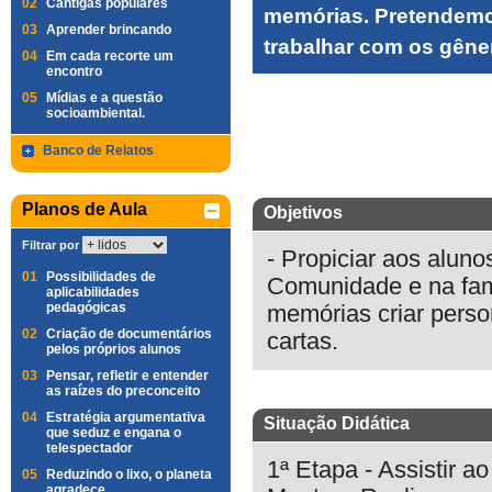
02
Cantigas populares
memórias. Pretendemos
03
Aprender brincando
trabalhar com os gêner
04
Em cada recorte um
encontro
05
Mídias e a questão
socioambiental.
Banco de Relatos
Planos de Aula
Objetivos
Filtrar por
- Propiciar aos aluno
01
Possibilidades de
Comunidade e na famí
aplicabilidades
pedagógicas
memórias criar perso
02
Criação de documentários
cartas.
pelos próprios alunos
03
Pensar, refletir e entender
as raízes do preconceito
04
Estratégia argumentativa
Situação Didática
que seduz e engana o
telespectador
1ª Etapa - Assistir a
05
Reduzindo o lixo, o planeta
agradece